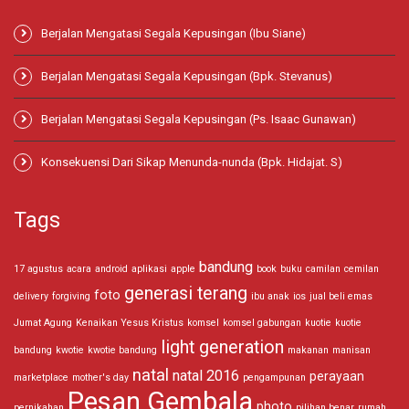
Berjalan Mengatasi Segala Kepusingan (Ibu Siane)
Berjalan Mengatasi Segala Kepusingan (Bpk. Stevanus)
Berjalan Mengatasi Segala Kepusingan (Ps. Isaac Gunawan)
Konsekuensi Dari Sikap Menunda-nunda (Bpk. Hidajat. S)
Tags
bandung
17 agustus
acara
android
aplikasi
apple
book
buku
camilan
cemilan
generasi terang
foto
delivery
forgiving
ibu anak
ios
jual beli emas
Jumat Agung
Kenaikan Yesus Kristus
komsel
komsel gabungan
kuotie
kuotie
light generation
bandung
kwotie
kwotie bandung
makanan
manisan
natal
natal 2016
perayaan
marketplace
mother's day
pengampunan
Pesan Gembala
photo
pernikahan
pilihan benar
rumah