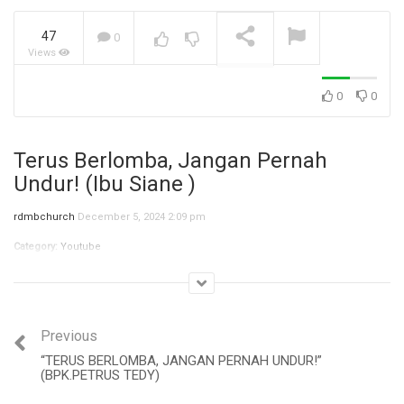
47
0
Views
Jangan Biarkan Masa Lalu,
Menentukan Masa
Depanmu! (Ibu Siane)
NOW PLAYING
0
0
Terus Berlomba, Jangan Pernah
Undur! (Ibu Siane )
rdmbchurch
December 5, 2024 2:09 pm
Category:
Youtube
Previous
“TERUS BERLOMBA, JANGAN PERNAH UNDUR!”
(BPK.PETRUS TEDY)