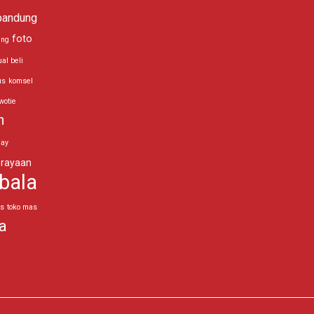
bandung
foto
ing
ual beli
us
komsel
wotie
n
day
rayaan
bala
as
toko mas
a