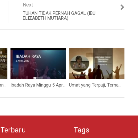
Next
TUHAN TIDAK PERNAH GAGAL (IBU
ELIZABETH MUTIARA)
Cinta Yang Sungguh Akan Rumah Tuhan (Ibu Elizabeth Mutiara)
Ibadah Raya Minggu 5 April 2020 (GBI Pasteur Bandung)
Umat yang Terpuji, Ternama dan Terhormat (Ibu. Elizabeth Mutiara)
 Terbaru
Tags