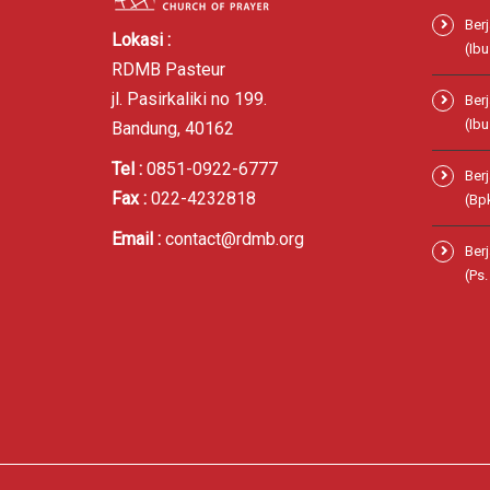
Ber
Lokasi :
(Ibu
RDMB Pasteur
jl. Pasirkaliki no 199.
Ber
(Ibu
Bandung, 40162
Tel :
0851-0922-6777
Ber
Fax :
022-4232818
(Bp
Email :
contact@rdmb.org
Ber
(Ps