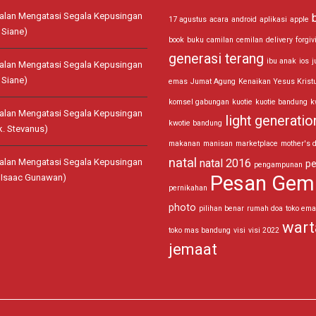
jalan Mengatasi Segala Kepusingan
17 agustus
acara
android
aplikasi
apple
 Siane)
book
buku
camilan
cemilan
delivery
forgiv
generasi terang
ibu anak
ios
j
jalan Mengatasi Segala Kepusingan
 Siane)
emas
Jumat Agung
Kenaikan Yesus Krist
komsel gabungan
kuotie
kuotie bandung
k
jalan Mengatasi Segala Kepusingan
light generatio
kwotie bandung
k. Stevanus)
makanan
manisan
marketplace
mother's 
natal
jalan Mengatasi Segala Kepusingan
natal 2016
pe
pengampunan
Pesan Gem
. Isaac Gunawan)
pernikahan
photo
pilihan benar
rumah doa
toko em
wart
toko mas bandung
visi
visi 2022
jemaat