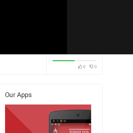
0
0
Konsekuensi Dari Sikap
Konsekuensi Dari
 (Pdm. Dr. Rio
Menunda-nunda (Ps. Isaac
Menunda-nunda (
Gunawan)
Stevanus)
Our Apps