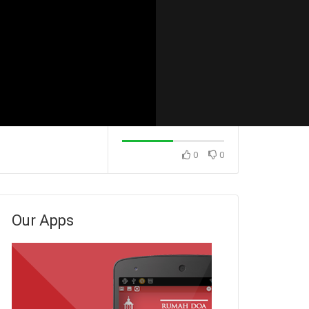
0
0
Konsekuensi Dari Sikap
Konsekuensi Dari
 (Pdm. Dr. Rio
Menunda-nunda (Ps. Isaac
Menunda-nunda (
Gunawan)
Stevanus)
Our Apps