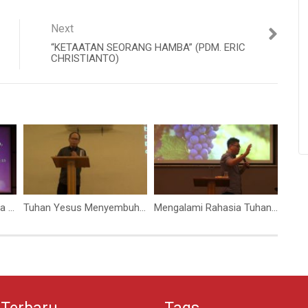
Next
“KETAATAN SEORANG HAMBA” (PDM. ERIC
CHRISTIANTO)
Kehendak Allah (Pdt Ellya Makarawung)
Tuhan Yesus Menyembuhkan Orang Sakit (Bapak Gideon Makarawung)
Mengalami Rahasia Tuhan (Pdt Benny Santoso)