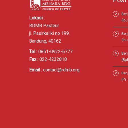
Post
Ber
Lokasi :
(Ibu
RDMB Pasteur
jl. Pasirkaliki no 199.
Ber
(Ibu
Bandung, 40162
Tel :
0851-0922-6777
Ber
Fax :
022-4232818
(Bp
Email :
contact@rdmb.org
Ber
(Ps