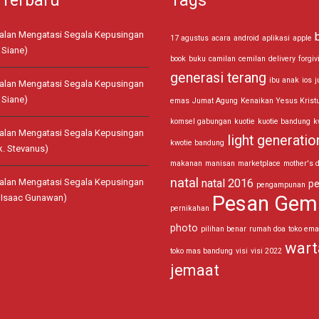
 Terbaru
Tags
jalan Mengatasi Segala Kepusingan
17 agustus
acara
android
aplikasi
apple
 Siane)
book
buku
camilan
cemilan
delivery
forgiv
generasi terang
ibu anak
ios
j
jalan Mengatasi Segala Kepusingan
 Siane)
emas
Jumat Agung
Kenaikan Yesus Krist
komsel gabungan
kuotie
kuotie bandung
k
jalan Mengatasi Segala Kepusingan
light generatio
kwotie bandung
k. Stevanus)
makanan
manisan
marketplace
mother's 
natal
jalan Mengatasi Segala Kepusingan
natal 2016
pe
pengampunan
Pesan Gem
. Isaac Gunawan)
pernikahan
photo
pilihan benar
rumah doa
toko em
wart
toko mas bandung
visi
visi 2022
jemaat