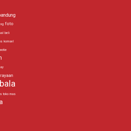
bandung
foto
ing
ual beli
us
komsel
wotie
n
day
rayaan
bala
as
toko mas
a