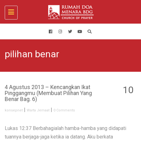
Toggle
navigation
pilihan benar
4 Agustus 2013 – Kencangkan Ikat
10
Pinggangmu (Membuat Pilihan Yang
AUG
Benar Bag. 6)
|
|
konsepnet
Warta Jemaat
0 Comments
Lukas 12:37 Berbahagialah hamba-hamba yang didapati
tuannya berjaga-jaga ketika ia datang. Aku berkata