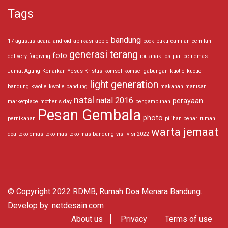
Tags
bandung
17 agustus
acara
android
aplikasi
apple
book
buku
camilan
cemilan
generasi terang
foto
delivery
forgiving
ibu anak
ios
jual beli emas
Jumat Agung
Kenaikan Yesus Kristus
komsel
komsel gabungan
kuotie
kuotie
light generation
bandung
kwotie
kwotie bandung
makanan
manisan
natal
natal 2016
perayaan
marketplace
mother's day
pengampunan
Pesan Gembala
photo
pernikahan
pilihan benar
rumah
warta jemaat
doa
toko emas
toko mas
toko mas bandung
visi
visi 2022
© Copyright 2022 RDMB, Rumah Doa Menara Bandung.
Develop by:
netdesain.com
About us
Privacy
Terms of use