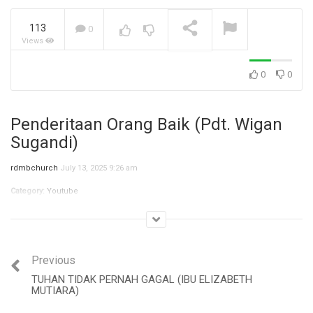
113
0
Views
Jangan Biarkan Masa Lalu,
Menentukan Masa
Depanmu! (Ibu Siane)
NOW PLAYING
0
0
Penderitaan Orang Baik (Pdt. Wigan
Sugandi)
rdmbchurch
July 13, 2025 9:26 am
Category:
Youtube
Previous
TUHAN TIDAK PERNAH GAGAL (IBU ELIZABETH
MUTIARA)