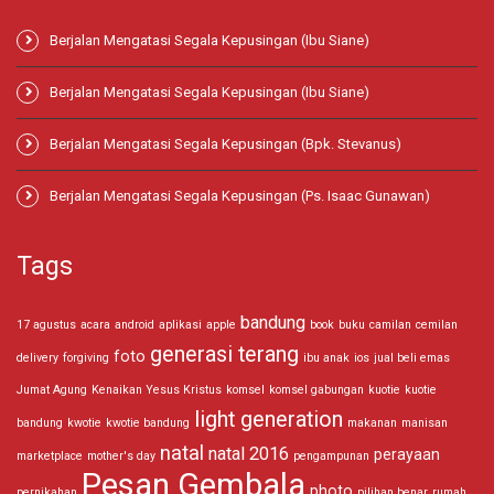
Berjalan Mengatasi Segala Kepusingan (Ibu Siane)
Berjalan Mengatasi Segala Kepusingan (Ibu Siane)
Berjalan Mengatasi Segala Kepusingan (Bpk. Stevanus)
Berjalan Mengatasi Segala Kepusingan (Ps. Isaac Gunawan)
Tags
bandung
17 agustus
acara
android
aplikasi
apple
book
buku
camilan
cemilan
generasi terang
foto
delivery
forgiving
ibu anak
ios
jual beli emas
Jumat Agung
Kenaikan Yesus Kristus
komsel
komsel gabungan
kuotie
kuotie
light generation
bandung
kwotie
kwotie bandung
makanan
manisan
natal
natal 2016
perayaan
marketplace
mother's day
pengampunan
Pesan Gembala
photo
pernikahan
pilihan benar
rumah