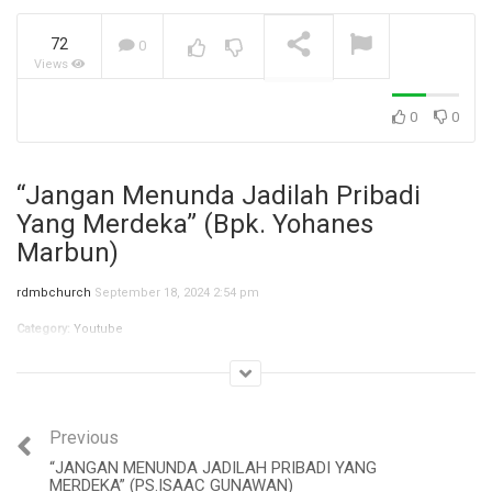
72
0
Views
Jangan Biarkan Masa Lalu,
Menentukan Masa
Depanmu! (Ibu Siane)
NOW PLAYING
0
0
“Jangan Menunda Jadilah Pribadi
Yang Merdeka” (Bpk. Yohanes
Marbun)
rdmbchurch
September 18, 2024 2:54 pm
Category:
Youtube
Previous
“JANGAN MENUNDA JADILAH PRIBADI YANG
MERDEKA” (PS.ISAAC GUNAWAN)