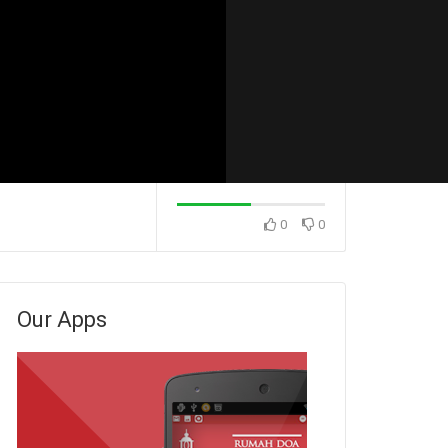
0
0
Konsekuensi Dari Sikap
Konsekuensi Dari
 (Pdm. Dr. Rio
Menunda-nunda (Ps. Isaac
Menunda-nunda (
Gunawan)
Stevanus)
Our Apps