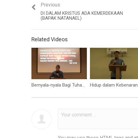
Previous
DI DALAM KRISTUS ADA KEMERDEKAAN
(BAPAK NATANAEL)
Related Videos
Bernyala-nyala Bagi Tuhan dan Terangi Kota! (Bapak Hidajat S.)
You may use these
HTML
tags and at