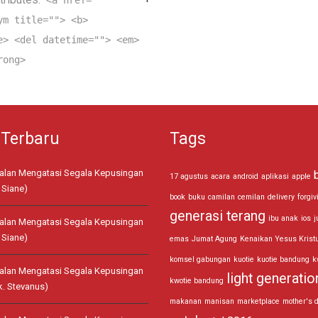
ym title=""> <b>
e> <del datetime=""> <em>
rong>
 Terbaru
Tags
jalan Mengatasi Segala Kepusingan
17 agustus
acara
android
aplikasi
apple
 Siane)
book
buku
camilan
cemilan
delivery
forgiv
generasi terang
ibu anak
ios
j
jalan Mengatasi Segala Kepusingan
 Siane)
emas
Jumat Agung
Kenaikan Yesus Krist
komsel gabungan
kuotie
kuotie bandung
k
jalan Mengatasi Segala Kepusingan
light generatio
kwotie bandung
k. Stevanus)
makanan
manisan
marketplace
mother's 