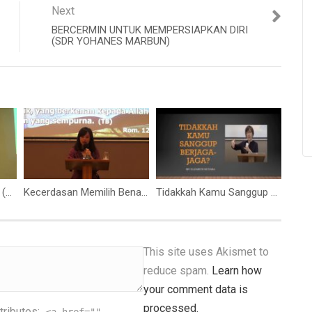
Next
BERCERMIN UNTUK MEMPERSIAPKAN DIRI
(SDR YOHANES MARBUN)
Hidup dalam Kebenaran (Pdm. Eric Christianto)
Kecerdasan Memilih Benar (Ibu Angelique Handoko)
Tidakkah Kamu Sanggup Berjaga-jaga? (Ibu Elizabeth Mutiara)
This site uses Akismet to
reduce spam.
Learn how
your comment data is
processed.
tributes:
<a href=""