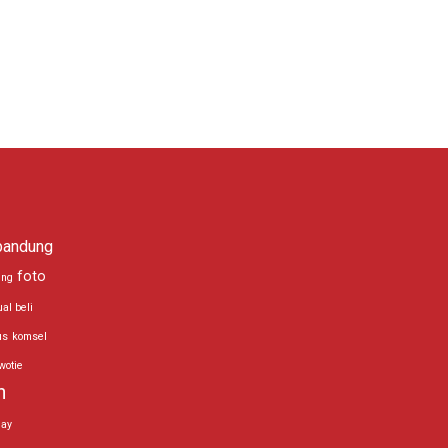
bandung
foto
ing
ual beli
us
komsel
wotie
n
day