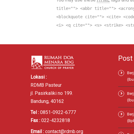
title=""> <abbr title=""> <acron
<blockquote cite=""> <cite> <cod
<i> <q cite=""> <s> <strike> <st
Post
Ber
Lokasi :
(Ibu
RDMB Pasteur
jl. Pasirkaliki no 199.
Ber
(Ibu
Bandung, 40162
Tel :
0851-0922-6777
Ber
Fax :
022-4232818
(Bp
Email :
contact@rdmb.org