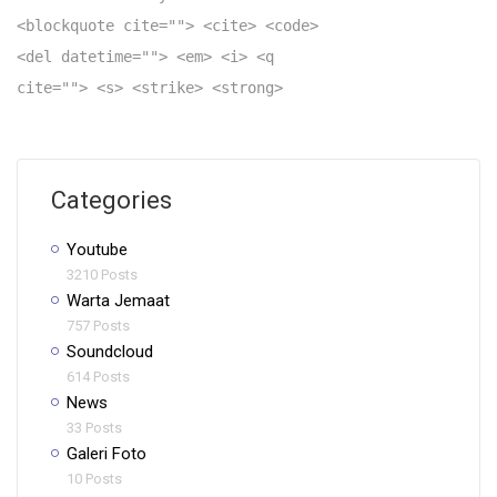
<blockquote cite=""> <cite> <code>
<del datetime=""> <em> <i> <q
cite=""> <s> <strike> <strong>
Categories
Youtube
3210 Posts
Warta Jemaat
757 Posts
Soundcloud
614 Posts
News
33 Posts
Galeri Foto
10 Posts