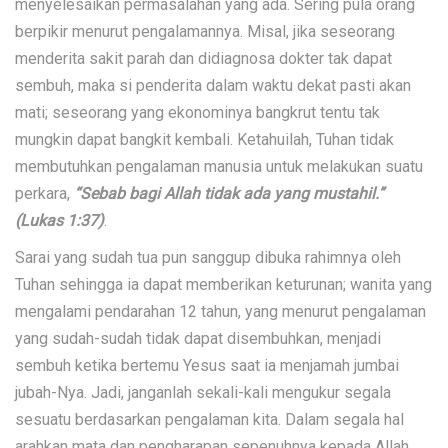
menyelesaikan permasalahan yang ada. Sering pula orang
berpikir menurut pengalamannya. Misal, jika seseorang
menderita sakit parah dan didiagnosa dokter tak dapat
sembuh, maka si penderita dalam waktu dekat pasti akan
mati; seseorang yang ekonominya bangkrut tentu tak
mungkin dapat bangkit kembali. Ketahuilah, Tuhan tidak
membutuhkan pengalaman manusia untuk melakukan suatu
perkara,
“Sebab bagi Allah tidak ada yang mustahil.”
(Lukas 1:37
)
.
Sarai yang sudah tua pun sanggup dibuka rahimnya oleh
Tuhan sehingga ia dapat memberikan keturunan; wanita yang
mengalami pendarahan 12 tahun, yang menurut pengalaman
yang sudah-sudah tidak dapat disembuhkan, menjadi
sembuh ketika bertemu Yesus saat ia menjamah jumbai
jubah-Nya. Jadi, janganlah sekali-kali mengukur segala
sesuatu berdasarkan pengalaman kita. Dalam segala hal
arahkan mata dan pengharapan sepenuhnya kepada Allah