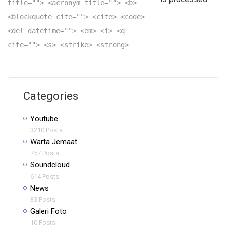
title=""> <acronym title=""> <b>
<blockquote cite=""> <cite> <code>
<del datetime=""> <em> <i> <q
cite=""> <s> <strike> <strong>
Categories
Youtube
3210 Posts
Warta Jemaat
757 Posts
Soundcloud
614 Posts
News
33 Posts
Galeri Foto
10 Posts