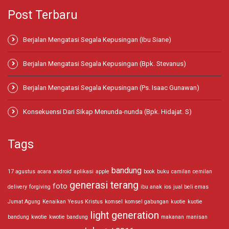
Post Terbaru
Berjalan Mengatasi Segala Kepusingan (Ibu Siane)
Berjalan Mengatasi Segala Kepusingan (Bpk. Stevanus)
Berjalan Mengatasi Segala Kepusingan (Ps. Isaac Gunawan)
Konsekuensi Dari Sikap Menunda-nunda (Bpk. Hidajat. S)
Tags
bandung
17 agustus
acara
android
aplikasi
apple
book
buku
camilan
cemilan
generasi terang
foto
delivery
forgiving
ibu anak
ios
jual beli emas
Jumat Agung
Kenaikan Yesus Kristus
komsel
komsel gabungan
kuotie
kuotie
light generation
bandung
kwotie
kwotie bandung
makanan
manisan