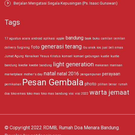
Berjalan Mengatasi Segala Kepusingan (Ps. Isaac Gunawan)
Tags
bandung
17 agustus
acara
android
aplikasi
apple
book
buku
camilan
cemilan
generasi terang
foto
delivery
forgiving
ibu anak
ios
jual beli emas
Jumat Agung
Kenaikan Yesus Kristus
komsel
komsel gabungan
kuotie
kuotie
light generation
bandung
kwotie
kwotie bandung
makanan
manisan
natal
natal 2016
perayaan
marketplace
mother's day
pengampunan
Pesan Gembala
photo
pernikahan
pilihan benar
rumah
warta jemaat
doa
toko emas
toko mas
toko mas bandung
visi
visi 2022
© Copyright 2022 RDMB, Rumah Doa Menara Bandung.