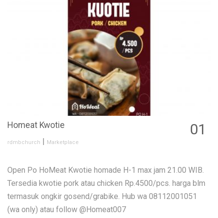
Homeat Kwotie
01
MAY
|
rdmbchurch
Marketplace
Open Po HoMeat Kwotie homade H-1 max jam 21.00 WIB.
Tersedia kwotie pork atau chicken Rp.4500/pcs. harga blm
termasuk ongkir gosend/grabike. Hub wa 08112001051
(wa only) atau follow @Homeat007