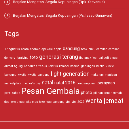
Berjalan Mengatasi Segala Kepusingan (Bpk. Stevanus)
Berjalan Mengatasi Segala Kepusingan (Ps. Isaac Gunawan)
Tags
bandung
17 agustus
acara
android
aplikasi
apple
book
buku
camilan
cemilan
generasi terang
foto
delivery
forgiving
ibu anak
ios
jual beli emas
Jumat Agung
Kenaikan Yesus Kristus
komsel
komsel gabungan
kuotie
kuotie
light generation
bandung
kwotie
kwotie bandung
makanan
manisan
natal
natal 2016
perayaan
marketplace
mother's day
pengampunan
Pesan Gembala
photo
pernikahan
pilihan benar
rumah
warta jemaat
doa
toko emas
toko mas
toko mas bandung
visi
visi 2022