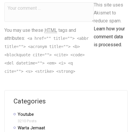
This site uses
Akismet to
reduce spam.
Learn how your
You may use these
HTML
tags and
comment data
attributes:
<a href="" title=""> <abbr
is processed.
title=""> <acronym title=""> <b>
<blockquote cite=""> <cite> <code>
<del datetime=""> <em> <i> <q
cite=""> <s> <strike> <strong>
Categories
Youtube
3210 Posts
Warta Jemaat