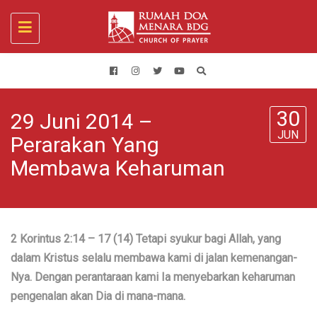
Toggle
navigation
30
29 Juni 2014 –
JUN
Perarakan Yang
Membawa Keharuman
2 Korintus 2:14 – 17 (14) Tetapi syukur bagi Allah, yang
dalam Kristus selalu membawa kami di jalan kemenangan-
Nya. Dengan perantaraan kami Ia menyebarkan keharuman
pengenalan akan Dia di mana-mana.