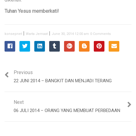
Tuhan Yesus memberkati!
|
|
konsepnet
Warta Jemaat
June 30, 2014 12:00 am
0 Comments
Previous
22 JUNI 2014 – BANGKIT DAN MENJADI TERANG
Next
06 JULI 2014 – ORANG YANG MEMBUAT PERBEDAAN