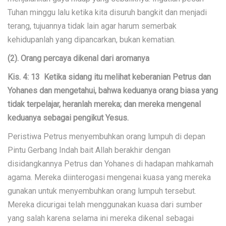
Tuhan minggu lalu ketika kita disuruh bangkit dan menjadi
terang, tujuannya tidak lain agar harum semerbak
kehidupanlah yang dipancarkan, bukan kematian.
(2). Orang percaya dikenal dari aromanya
Kis. 4: 13 Ketika sidang itu melihat keberanian Petrus dan
Yohanes dan mengetahui, bahwa keduanya orang biasa yang
tidak terpelajar, heranlah mereka; dan mereka mengenal
keduanya sebagai pengikut Yesus.
Peristiwa Petrus menyembuhkan orang lumpuh di depan
Pintu Gerbang Indah bait Allah berakhir dengan
disidangkannya Petrus dan Yohanes di hadapan mahkamah
agama. Mereka diinterogasi mengenai kuasa yang mereka
gunakan untuk menyembuhkan orang lumpuh tersebut.
Mereka dicurigai telah menggunakan kuasa dari sumber
yang salah karena selama ini mereka dikenal sebagai