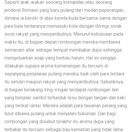
Seperti arak-arakan seorang komandan atau seorang
jenderal Romawi yang baru pulang dari medan peperangan,
dimana ia berdiri di atas kereta kuda bersama-sama dengan
para bala tentaranya memasuki kota dengan diiringi sorak
sorai rakyat yang menyambutnya. Menurut kebiasaan pada
waktu itu, di bagian depan rombongan mereka membawa
semacam altar sebagai tempat membakar dupa sehingga
mengeluarkan asap yang berbau harum. Hal ini sengaja
dilakukan supaya aroma kemenangan itu tercium di
sepanjang perjalanan pulang mereka, baik oleh para tentara
itu sendiri maupun rakyat yang menyambutnya. Sebaliknya,
di bagian belakang iring-iringan terdapat rombongan lain
yang berjalan sambil tertunduk lesu dengan tangan dan kaki
yang terikat rantai. Mereka adalah para tawanan perang yang
turut dibawa pulang untuk menjalani hukuman. Dan bagi
rombongan yang disebut terakhir ini, aroma dupa yang
terbakar itu tercium sebagai bau kematian yang tidak lama