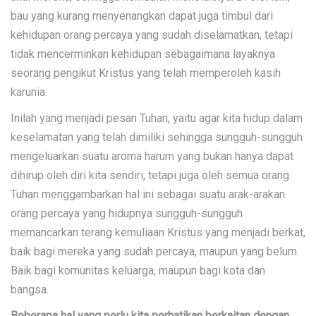
bau yang kurang menyenangkan dapat juga timbul dari
kehidupan orang percaya yang sudah diselamatkan, tetapi
tidak mencerminkan kehidupan sebagaimana layaknya
seorang pengikut Kristus yang telah memperoleh kasih
karunia.
Inilah yang menjadi pesan Tuhan, yaitu agar kita hidup dalam
keselamatan yang telah dimiliki sehingga sungguh-sungguh
mengeluarkan suatu aroma harum yang bukan hanya dapat
dihirup oleh diri kita sendiri, tetapi juga oleh semua orang.
Tuhan menggambarkan hal ini sebagai suatu arak-arakan
orang percaya yang hidupnya sungguh-sungguh
memancarkan terang kemuliaan Kristus yang menjadi berkat,
baik bagi mereka yang sudah percaya, maupun yang belum.
Baik bagi komunitas keluarga, maupun bagi kota dan
bangsa.
Beberapa hal yang perlu kita perhatikan berkaitan dengan