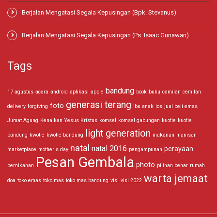
Berjalan Mengatasi Segala Kepusingan (Bpk. Stevanus)
Berjalan Mengatasi Segala Kepusingan (Ps. Isaac Gunawan)
Tags
bandung
17 agustus
acara
android
aplikasi
apple
book
buku
camilan
cemilan
generasi terang
foto
delivery
forgiving
ibu anak
ios
jual beli emas
Jumat Agung
Kenaikan Yesus Kristus
komsel
komsel gabungan
kuotie
kuotie
light generation
bandung
kwotie
kwotie bandung
makanan
manisan
natal
natal 2016
perayaan
marketplace
mother's day
pengampunan
Pesan Gembala
photo
pernikahan
pilihan benar
rumah
warta jemaat
doa
toko emas
toko mas
toko mas bandung
visi
visi 2022