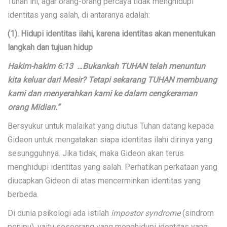
Tuhan ini, agar orang-orang percaya tidak menghidupi
identitas yang salah, di antaranya adalah:
(1). Hidupi identitas ilahi, karena identitas akan menentukan
langkah dan tujuan hidup
Hakim-hakim 6:13 …Bukankah TUHAN telah menuntun
kita keluar dari Mesir? Tetapi sekarang TUHAN membuang
kami dan menyerahkan kami ke dalam cengkeraman
orang Midian.”
Bersyukur untuk malaikat yang diutus Tuhan datang kepada
Gideon untuk mengatakan siapa identitas ilahi dirinya yang
sesungguhnya. Jika tidak, maka Gideon akan terus
menghidupi identitas yang salah. Perhatikan perkataan yang
diucapkan Gideon di atas mencerminkan identitas yang
berbeda.
Di dunia psikologi ada istilah
impostor syndrome
(sindrom
penipu), yaitu seseorang yang menghidupi identitas yang