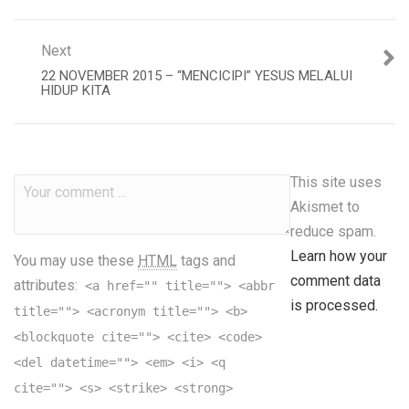
Next
22 NOVEMBER 2015 – “MENCICIPI” YESUS MELALUI
HIDUP KITA
This site uses
Akismet to
reduce spam.
Learn how your
You may use these
HTML
tags and
comment data
attributes:
<a href="" title=""> <abbr
is processed.
title=""> <acronym title=""> <b>
<blockquote cite=""> <cite> <code>
<del datetime=""> <em> <i> <q
cite=""> <s> <strike> <strong>