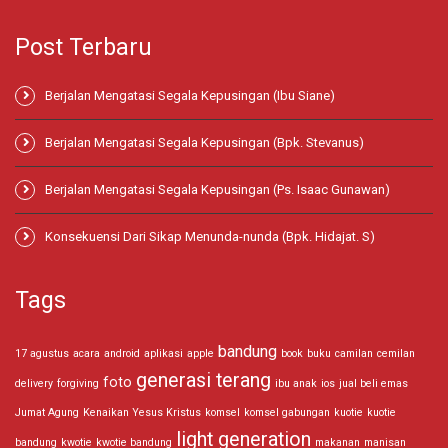
Post Terbaru
Berjalan Mengatasi Segala Kepusingan (Ibu Siane)
Berjalan Mengatasi Segala Kepusingan (Bpk. Stevanus)
Berjalan Mengatasi Segala Kepusingan (Ps. Isaac Gunawan)
Konsekuensi Dari Sikap Menunda-nunda (Bpk. Hidajat. S)
Tags
bandung
17 agustus
acara
android
aplikasi
apple
book
buku
camilan
cemilan
generasi terang
foto
delivery
forgiving
ibu anak
ios
jual beli emas
Jumat Agung
Kenaikan Yesus Kristus
komsel
komsel gabungan
kuotie
kuotie
light generation
bandung
kwotie
kwotie bandung
makanan
manisan