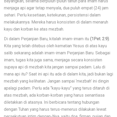
Bayangkan, selama berpuluh-puluh tahun para imam harus
menjaga api agar tetap menyala, dua puluh empat (24) jam
sehari. Perlu kesetiaan, ketekunan, persistensi dalam
melakukannya. Mereka harus konsisten di dalam menaruh
kayu dan korban ke atas mezbah.
Di dalam Perjanjian Baru, kitalah imam-imam itu
(1Pet. 2:9)
.
Kita yang telah ditebus oleh kematian Yesus di atas kayu
salib sekarang adalah imam-imam Perjanjian Baru. Sebagai
imam, tugas kita juga sama, menjaga secara konsisten
supaya api di mezbah kita jangan sampai padam. Lalu di
mana api itu? Saat ini api itu ada di dalam kita, jadi bukan lagi
mezbah yang kelihatan. Jangan sampai ‘mezbah’ ini dingin
apalagi padam. Perlu ada “kayu-kayu” yang terus ditaruh di
atas mezbah, ada korban-korban yang harus senantiasa
diletakkan di atasnya. Ini berbicara tentang hubungan
dengan Tuhan yang harus terus-menerus dilakukan lewat
persekutuan intim dengan-Nya, yaitu doa, firman, pujian dan