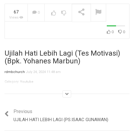
67
0
Views
NOW PLAYING
0
0
Ujilah Hati Lebih Lagi (Tes Motivasi)
Jangan Biarkan Masa Lalu,
(Bpk. Yohanes Marbun)
Menentukan Masa
Depanmu! (Ibu Siane)
rdmbchurch
July 24, 2024 11:48 am
Category:
Youtube
Jangan Biarkan Masa Lalu,
Menentukan Masa
Depanmu! (Ibu Siane)
Previous
UJILAH HATI LEBIH LAGI (PS.ISAAC GUNAWAN)
Jangan Biarkan Masa Lalu,