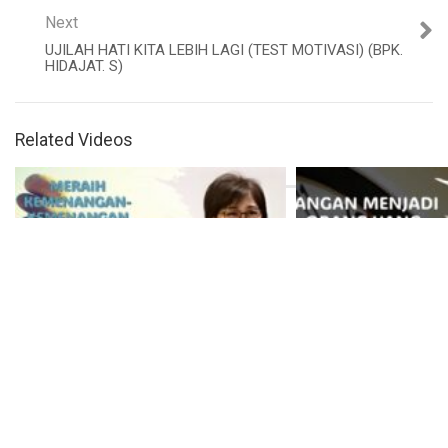
Menentukan Masa
Depanmu! (Bpk. Petrus
Next
Tedy)
UJILAH HATI KITA LEBIH LAGI (TEST MOTIVASI) (BPK.
HIDAJAT. S)
Related Videos
After Shaking (Pdm. Dr. Rio
Sihombing)
Meraih Kemenangan-Kemenangan Yang Tertunda (Visi 2026). (Ibu Elizabeth Mutiara)
Konsekuensi Dari Sikap
Menunda-nunda (Ps. Isaac
Gunawan)