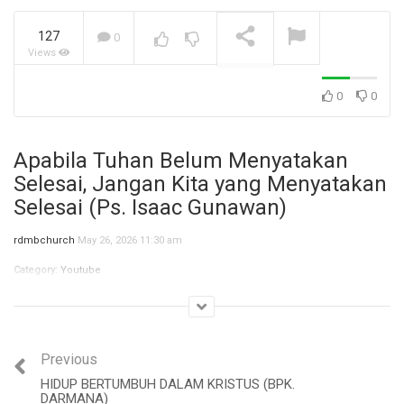
127
0
Views
Jangan Biarkan Masa Lalu,
Menentukan Masa
Depanmu! (Ibu Siane)
NOW PLAYING
0
0
Apabila Tuhan Belum Menyatakan
Selesai, Jangan Kita yang Menyatakan
Selesai (Ps. Isaac Gunawan)
rdmbchurch
May 26, 2026 11:30 am
Category:
Youtube
Previous
HIDUP BERTUMBUH DALAM KRISTUS (BPK.
DARMANA)