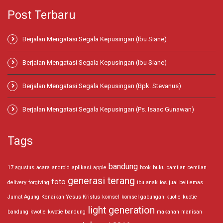
Post Terbaru
Berjalan Mengatasi Segala Kepusingan (Ibu Siane)
Berjalan Mengatasi Segala Kepusingan (Ibu Siane)
Berjalan Mengatasi Segala Kepusingan (Bpk. Stevanus)
Berjalan Mengatasi Segala Kepusingan (Ps. Isaac Gunawan)
Tags
bandung
17 agustus
acara
android
aplikasi
apple
book
buku
camilan
cemilan
generasi terang
foto
delivery
forgiving
ibu anak
ios
jual beli emas
Jumat Agung
Kenaikan Yesus Kristus
komsel
komsel gabungan
kuotie
kuotie
light generation
bandung
kwotie
kwotie bandung
makanan
manisan