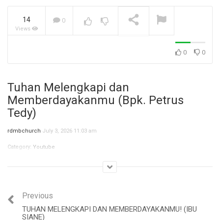
14
0
Views
Jangan Biarkan Masa Lalu,
Menentukan Masa
Depanmu! (Ibu Siane)
NOW PLAYING
0
0
Tuhan Melengkapi dan
Memberdayakanmu (Bpk. Petrus
Tedy)
rdmbchurch
July 3, 2026 11:03 am
Category:
Youtube
Previous
TUHAN MELENGKAPI DAN MEMBERDAYAKANMU! (IBU
SIANE)