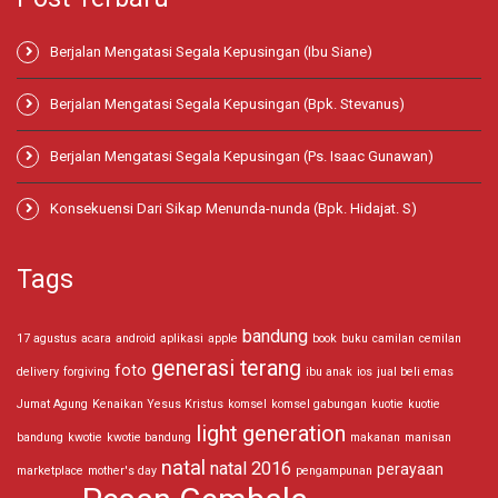
Berjalan Mengatasi Segala Kepusingan (Ibu Siane)
Berjalan Mengatasi Segala Kepusingan (Bpk. Stevanus)
Berjalan Mengatasi Segala Kepusingan (Ps. Isaac Gunawan)
Konsekuensi Dari Sikap Menunda-nunda (Bpk. Hidajat. S)
Tags
bandung
17 agustus
acara
android
aplikasi
apple
book
buku
camilan
cemilan
generasi terang
foto
delivery
forgiving
ibu anak
ios
jual beli emas
Jumat Agung
Kenaikan Yesus Kristus
komsel
komsel gabungan
kuotie
kuotie
light generation
bandung
kwotie
kwotie bandung
makanan
manisan
natal
natal 2016
perayaan
marketplace
mother's day
pengampunan