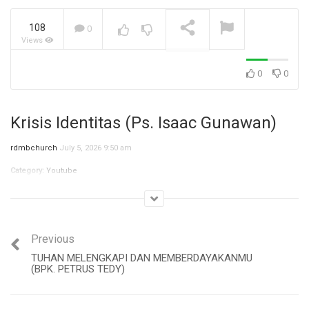
108
0
Views
Jangan Biarkan Masa Lalu,
Menentukan Masa
Depanmu! (Ibu Siane)
NOW PLAYING
0
0
Krisis Identitas (Ps. Isaac Gunawan)
rdmbchurch
July 5, 2026 9:50 am
Category:
Youtube
Previous
TUHAN MELENGKAPI DAN MEMBERDAYAKANMU
(BPK. PETRUS TEDY)