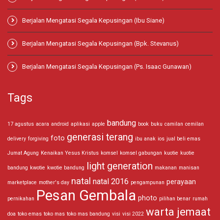
Berjalan Mengatasi Segala Kepusingan (Ibu Siane)
Berjalan Mengatasi Segala Kepusingan (Bpk. Stevanus)
Berjalan Mengatasi Segala Kepusingan (Ps. Isaac Gunawan)
Tags
bandung
17 agustus
acara
android
aplikasi
apple
book
buku
camilan
cemilan
generasi terang
foto
delivery
forgiving
ibu anak
ios
jual beli emas
Jumat Agung
Kenaikan Yesus Kristus
komsel
komsel gabungan
kuotie
kuotie
light generation
bandung
kwotie
kwotie bandung
makanan
manisan
natal
natal 2016
perayaan
marketplace
mother's day
pengampunan
Pesan Gembala
photo
pernikahan
pilihan benar
rumah
warta jemaat
doa
toko emas
toko mas
toko mas bandung
visi
visi 2022