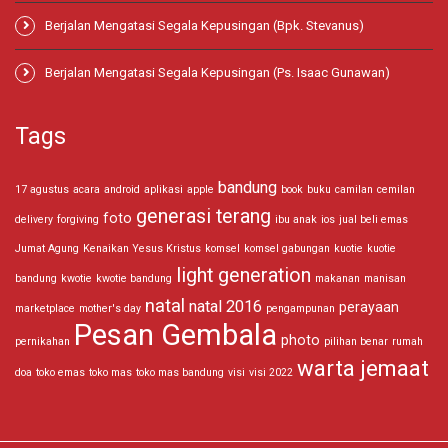
Berjalan Mengatasi Segala Kepusingan (Bpk. Stevanus)
Berjalan Mengatasi Segala Kepusingan (Ps. Isaac Gunawan)
Tags
bandung
17 agustus
acara
android
aplikasi
apple
book
buku
camilan
cemilan
generasi terang
foto
delivery
forgiving
ibu anak
ios
jual beli emas
Jumat Agung
Kenaikan Yesus Kristus
komsel
komsel gabungan
kuotie
kuotie
light generation
bandung
kwotie
kwotie bandung
makanan
manisan
natal
natal 2016
perayaan
marketplace
mother's day
pengampunan
Pesan Gembala
photo
pernikahan
pilihan benar
rumah
warta jemaat
doa
toko emas
toko mas
toko mas bandung
visi
visi 2022