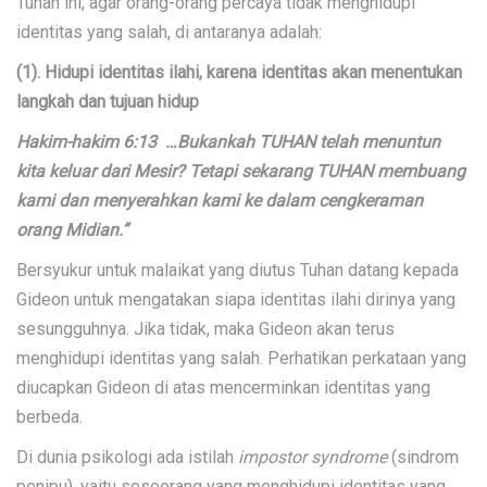
Tuhan ini, agar orang-orang percaya tidak menghidupi
identitas yang salah, di antaranya adalah:
(1). Hidupi identitas ilahi, karena identitas akan menentukan
langkah dan tujuan hidup
Hakim-hakim 6:13 …Bukankah TUHAN telah menuntun
kita keluar dari Mesir? Tetapi sekarang TUHAN membuang
kami dan menyerahkan kami ke dalam cengkeraman
orang Midian.”
Bersyukur untuk malaikat yang diutus Tuhan datang kepada
Gideon untuk mengatakan siapa identitas ilahi dirinya yang
sesungguhnya. Jika tidak, maka Gideon akan terus
menghidupi identitas yang salah. Perhatikan perkataan yang
diucapkan Gideon di atas mencerminkan identitas yang
berbeda.
Di dunia psikologi ada istilah
impostor syndrome
(sindrom
penipu), yaitu seseorang yang menghidupi identitas yang