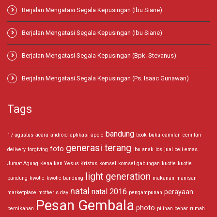
Berjalan Mengatasi Segala Kepusingan (Ibu Siane)
Berjalan Mengatasi Segala Kepusingan (Ibu Siane)
Berjalan Mengatasi Segala Kepusingan (Bpk. Stevanus)
Berjalan Mengatasi Segala Kepusingan (Ps. Isaac Gunawan)
Tags
bandung
17 agustus
acara
android
aplikasi
apple
book
buku
camilan
cemilan
generasi terang
foto
delivery
forgiving
ibu anak
ios
jual beli emas
Jumat Agung
Kenaikan Yesus Kristus
komsel
komsel gabungan
kuotie
kuotie
light generation
bandung
kwotie
kwotie bandung
makanan
manisan
natal
natal 2016
perayaan
marketplace
mother's day
pengampunan
Pesan Gembala
photo
pernikahan
pilihan benar
rumah