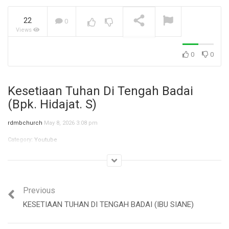
22
0
Views
Jangan Biarkan Masa Lalu,
Menentukan Masa
Depanmu! (Ibu Siane)
NOW PLAYING
0
0
Kesetiaan Tuhan Di Tengah Badai
(Bpk. Hidajat. S)
rdmbchurch
May 8, 2026 3:08 pm
Category:
Youtube
Previous
KESETIAAN TUHAN DI TENGAH BADAI (IBU SIANE)