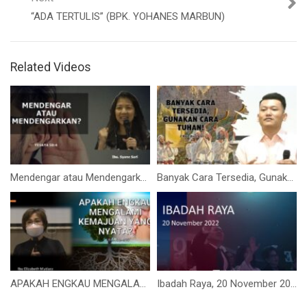
“ADA TERTULIS” (BPK. YOHANES MARBUN)
Related Videos
Mendengar atau Mendengarkan? (Ibu. Syane Sari)
Banyak Cara Tersedia, Gunakan Cara Tuhan! (Bpk. Yohanes Marbun)
APAKAH ENGKAU MENGALAMI KEMAJUAN YANG NYATA? (Ibu Elizabeth Mutiara)
Ibadah Raya, 20 November 2022 (Pdt. George Ferry)