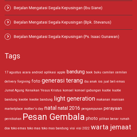
Berjalan Mengatasi Segala Kepusingan (Ibu Siane)
Berjalan Mengatasi Segala Kepusingan (Bpk. Stevanus)
Berjalan Mengatasi Segala Kepusingan (Ps. Isaac Gunawan)
Tags
bandung
17 agustus
acara
android
aplikasi
apple
book
buku
camilan
cemilan
generasi terang
foto
delivery
forgiving
ibu anak
ios
jual beli emas
Jumat Agung
Kenaikan Yesus Kristus
komsel
komsel gabungan
kuotie
kuotie
light generation
bandung
kwotie
kwotie bandung
makanan
manisan
natal
natal 2016
perayaan
marketplace
mother's day
pengampunan
Pesan Gembala
photo
pernikahan
pilihan benar
rumah
warta jemaat
doa
toko emas
toko mas
toko mas bandung
visi
visi 2022