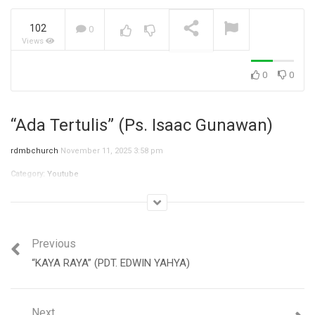
102
0
Views
Jangan Biarkan Masa Lalu,
Menentukan Masa
Depanmu! (Ibu Siane)
NOW PLAYING
0
0
“Ada Tertulis” (Ps. Isaac Gunawan)
rdmbchurch
November 11, 2025 3:58 pm
Category:
Youtube
Previous
“KAYA RAYA” (PDT. EDWIN YAHYA)
Next