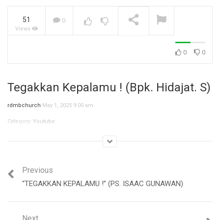
51
0
Views
Jangan Biarkan Masa Lalu,
Menentukan Masa
Depanmu! (Ibu Siane)
NOW PLAYING
0
0
Tegakkan Kepalamu ! (Bpk. Hidajat. S)
rdmbchurch
May 1, 2025 9:00 am
Category:
Youtube
Previous
“TEGAKKAN KEPALAMU !” (PS. ISAAC GUNAWAN)
Next