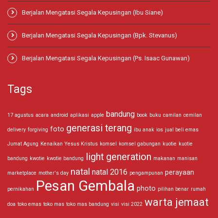
Berjalan Mengatasi Segala Kepusingan (Ibu Siane)
Berjalan Mengatasi Segala Kepusingan (Bpk. Stevanus)
Berjalan Mengatasi Segala Kepusingan (Ps. Isaac Gunawan)
Tags
bandung
17 agustus
acara
android
aplikasi
apple
book
buku
camilan
cemilan
generasi terang
foto
delivery
forgiving
ibu anak
ios
jual beli emas
Jumat Agung
Kenaikan Yesus Kristus
komsel
komsel gabungan
kuotie
kuotie
light generation
bandung
kwotie
kwotie bandung
makanan
manisan
natal
natal 2016
perayaan
marketplace
mother's day
pengampunan
Pesan Gembala
photo
pernikahan
pilihan benar
rumah
warta jemaat
doa
toko emas
toko mas
toko mas bandung
visi
visi 2022