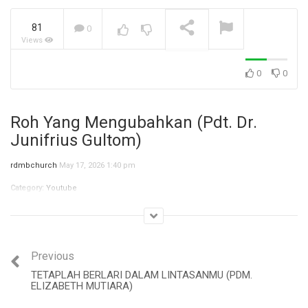
81
0
Views
Jangan Biarkan Masa Lalu,
Menentukan Masa
Depanmu! (Ibu Siane)
NOW PLAYING
0
0
Roh Yang Mengubahkan (Pdt. Dr.
Junifrius Gultom)
rdmbchurch
May 17, 2026 1:40 pm
Category:
Youtube
Previous
TETAPLAH BERLARI DALAM LINTASANMU (PDM.
ELIZABETH MUTIARA)