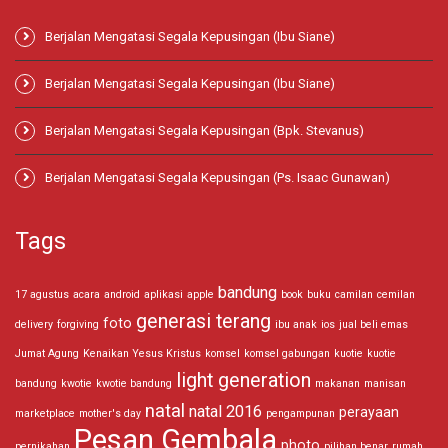
Berjalan Mengatasi Segala Kepusingan (Ibu Siane)
Berjalan Mengatasi Segala Kepusingan (Ibu Siane)
Berjalan Mengatasi Segala Kepusingan (Bpk. Stevanus)
Berjalan Mengatasi Segala Kepusingan (Ps. Isaac Gunawan)
Tags
bandung
17 agustus
acara
android
aplikasi
apple
book
buku
camilan
cemilan
generasi terang
foto
delivery
forgiving
ibu anak
ios
jual beli emas
Jumat Agung
Kenaikan Yesus Kristus
komsel
komsel gabungan
kuotie
kuotie
light generation
bandung
kwotie
kwotie bandung
makanan
manisan
natal
natal 2016
perayaan
marketplace
mother's day
pengampunan
Pesan Gembala
photo
pernikahan
pilihan benar
rumah