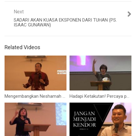
Next
SADARI AKAN KUASA EKSPONEN DARI TUHAN (PS.
ISAAC GUNAWAN)
Related Videos
Mengembangkan Neshamah (Pdt. Timotius Bakti Sarono, M.Th.)
Hadapi Ketakutan! Percaya pada Tuhan! (Facing Fear! Trusting God!) (Ibu Elizabeth Mutiara)