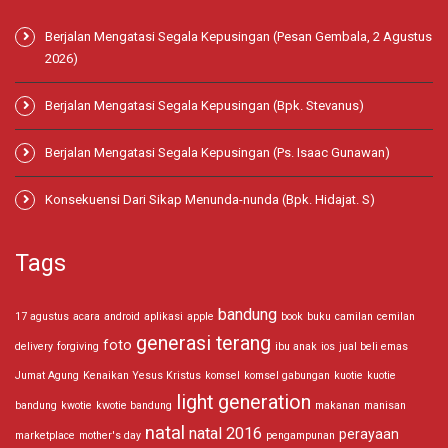
Berjalan Mengatasi Segala Kepusingan (Pesan Gembala, 2 Agustus
2026)
Berjalan Mengatasi Segala Kepusingan (Bpk. Stevanus)
Berjalan Mengatasi Segala Kepusingan (Ps. Isaac Gunawan)
Konsekuensi Dari Sikap Menunda-nunda (Bpk. Hidajat. S)
Tags
bandung
17 agustus
acara
android
aplikasi
apple
book
buku
camilan
cemilan
generasi terang
foto
delivery
forgiving
ibu anak
ios
jual beli emas
Jumat Agung
Kenaikan Yesus Kristus
komsel
komsel gabungan
kuotie
kuotie
light generation
bandung
kwotie
kwotie bandung
makanan
manisan
natal
natal 2016
perayaan
marketplace
mother's day
pengampunan