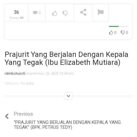
36
0
Views
Jangan Biarkan Masa Lalu
Menentukan Masa
Depanmu (Bpk. Stevanus)
NOW PLAYING
0
0
Prajurit Yang Berjalan Dengan Kepala
Yang Tegak (Ibu Elizabeth Mutiara)
rdmbchurch
September 26, 2025 12:58 pm
Category:
Youtube
Previous
“PRAJURIT YANG BERJALAN DENGAN KEPALA YANG
TEGAK” (BPK. PETRUS TEDY)