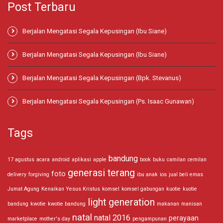
Post Terbaru
Berjalan Mengatasi Segala Kepusingan (Ibu Siane)
Berjalan Mengatasi Segala Kepusingan (Ibu Siane)
Berjalan Mengatasi Segala Kepusingan (Bpk. Stevanus)
Berjalan Mengatasi Segala Kepusingan (Ps. Isaac Gunawan)
Tags
bandung
17 agustus
acara
android
aplikasi
apple
book
buku
camilan
cemilan
generasi terang
foto
delivery
forgiving
ibu anak
ios
jual beli emas
Jumat Agung
Kenaikan Yesus Kristus
komsel
komsel gabungan
kuotie
kuotie
light generation
bandung
kwotie
kwotie bandung
makanan
manisan
natal
natal 2016
perayaan
marketplace
mother's day
pengampunan