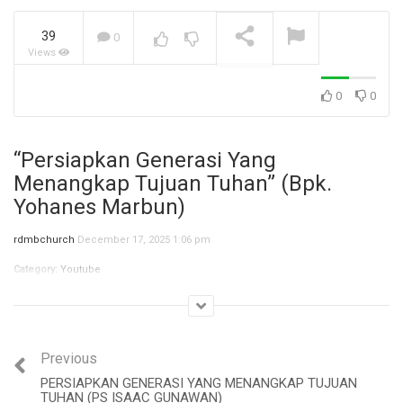
39
0
Views
Jangan Biarkan Masa Lalu,
Menentukan Masa
Depanmu! (Ibu Siane)
NOW PLAYING
0
0
“Persiapkan Generasi Yang
Menangkap Tujuan Tuhan” (Bpk.
Yohanes Marbun)
rdmbchurch
December 17, 2025 1:06 pm
Category:
Youtube
Previous
PERSIAPKAN GENERASI YANG MENANGKAP TUJUAN
TUHAN (PS ISAAC GUNAWAN)