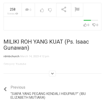
258
0
Views
Jangan Biarkan Masa Lalu
Menentukan Masa
Depanmu (Bpk. Stevanus)
NOW PLAYING
0
0
MILIKI ROH YANG KUAT (Ps. Isaac
Gunawan)
rdmbchurch
March 14, 2023 4:12 pm
Category:
Youtube
Previous
“SIAPA YANG PEGANG KENDALI HIDUPMU?” (IBU
ELIZABETH MUTIARA)