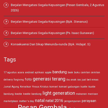
Berjalan Mengatasi Segala Kepusingan (Pesan Gembala, 2 Agustus
2026)
Berjalan Mengatasi Segala Kepusingan (Bpk. Stevanus)
Berjalan Mengatasi Segala Kepusingan (Ps. Isaac Gunawan)
Konsekuensi Dari Sikap Menunda-nunda (Bpk. Hidajat. S)
Tags
bandung
17 agustus
acara
android
aplikasi
apple
book
buku
camilan
cemilan
generasi terang
foto
delivery
forgiving
ibu anak
ios
jual beli emas
Jumat Agung
Kenaikan Yesus Kristus
komsel
komsel gabungan
kuotie
kuotie
light generation
bandung
kwotie
kwotie bandung
makanan
manisan
natal
natal 2016
perayaan
marketplace
mother's day
pengampunan
Pesan Gembala