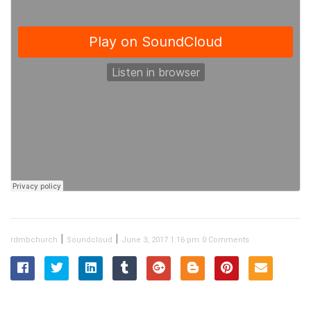
|
|
rdmbchurch
Soundcloud
June 3, 2017 1:16 pm
0 Comments