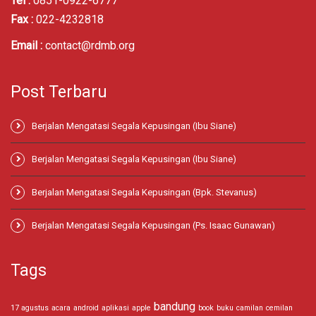
Tel :
0851-0922-6777
Fax :
022-4232818
Email :
contact@rdmb.org
Post Terbaru
Berjalan Mengatasi Segala Kepusingan (Ibu Siane)
Berjalan Mengatasi Segala Kepusingan (Ibu Siane)
Berjalan Mengatasi Segala Kepusingan (Bpk. Stevanus)
Berjalan Mengatasi Segala Kepusingan (Ps. Isaac Gunawan)
Tags
bandung
17 agustus
acara
android
aplikasi
apple
book
buku
camilan
cemilan