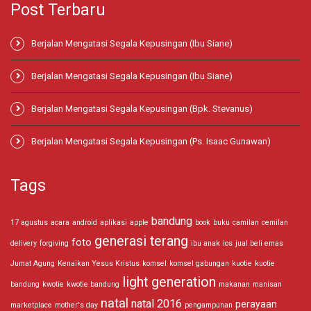
Post Terbaru
Berjalan Mengatasi Segala Kepusingan (Ibu Siane)
Berjalan Mengatasi Segala Kepusingan (Ibu Siane)
Berjalan Mengatasi Segala Kepusingan (Bpk. Stevanus)
Berjalan Mengatasi Segala Kepusingan (Ps. Isaac Gunawan)
Tags
bandung
17 agustus
acara
android
aplikasi
apple
book
buku
camilan
cemilan
generasi terang
foto
delivery
forgiving
ibu anak
ios
jual beli emas
Jumat Agung
Kenaikan Yesus Kristus
komsel
komsel gabungan
kuotie
kuotie
light generation
bandung
kwotie
kwotie bandung
makanan
manisan
natal
natal 2016
perayaan
marketplace
mother's day
pengampunan