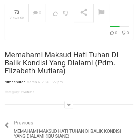
70
0
Views
Jangan Biarkan Masa Lalu,
Menentukan Masa
Depanmu! (Ibu Siane)
NOW PLAYING
0
0
Memahami Maksud Hati Tuhan Di
Balik Kondisi Yang Dialami (Pdm.
Elizabeth Mutiara)
rdmbchurch
March 6, 2026 1:22 pm
Category:
Youtube
Previous
MEMAHAMI MAKSUD HATI TUHAN DI BALIK KONDISI
YANG DIALAMI (IBU SIANE)