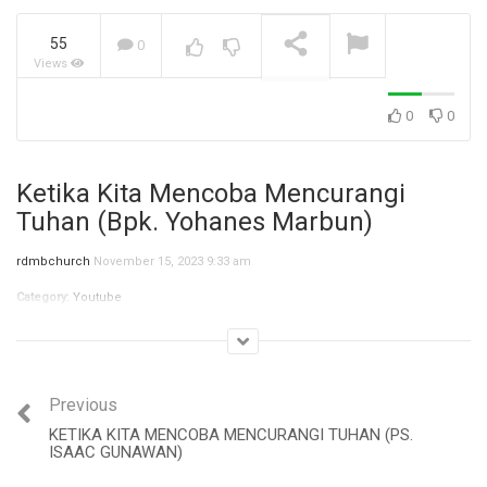
55
0
Views
Jangan Biarkan Masa Lalu,
Menentukan Masa
Depanmu! (Ibu Siane)
NOW PLAYING
0
0
Ketika Kita Mencoba Mencurangi
Tuhan (Bpk. Yohanes Marbun)
rdmbchurch
November 15, 2023 9:33 am
Category:
Youtube
Previous
KETIKA KITA MENCOBA MENCURANGI TUHAN (PS.
ISAAC GUNAWAN)