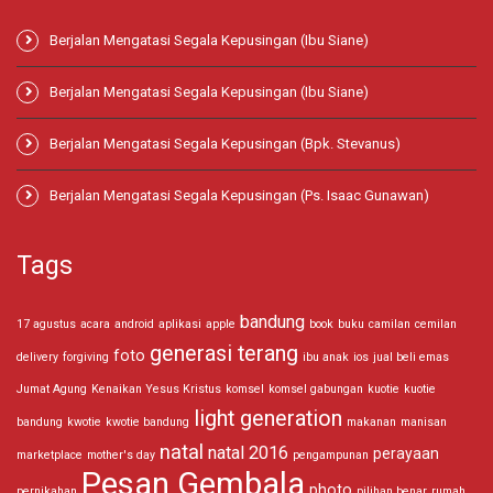
Berjalan Mengatasi Segala Kepusingan (Ibu Siane)
Berjalan Mengatasi Segala Kepusingan (Ibu Siane)
Berjalan Mengatasi Segala Kepusingan (Bpk. Stevanus)
Berjalan Mengatasi Segala Kepusingan (Ps. Isaac Gunawan)
Tags
bandung
17 agustus
acara
android
aplikasi
apple
book
buku
camilan
cemilan
generasi terang
foto
delivery
forgiving
ibu anak
ios
jual beli emas
Jumat Agung
Kenaikan Yesus Kristus
komsel
komsel gabungan
kuotie
kuotie
light generation
bandung
kwotie
kwotie bandung
makanan
manisan
natal
natal 2016
perayaan
marketplace
mother's day
pengampunan
Pesan Gembala
photo
pernikahan
pilihan benar
rumah