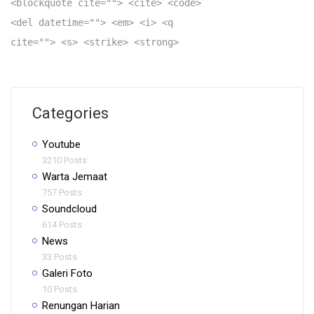
<blockquote cite=""> <cite> <code>
<del datetime=""> <em> <i> <q
cite=""> <s> <strike> <strong>
Categories
Youtube
3210 Posts
Warta Jemaat
757 Posts
Soundcloud
614 Posts
News
33 Posts
Galeri Foto
10 Posts
Renungan Harian