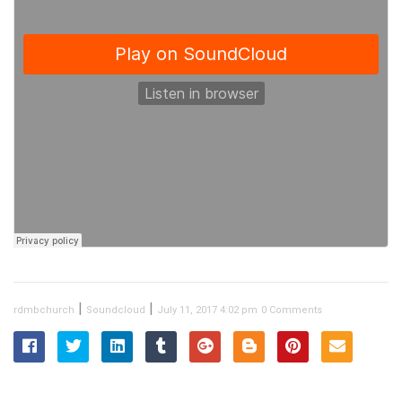
|
|
rdmbchurch
Soundcloud
July 11, 2017 4:02 pm
0 Comments