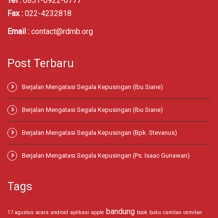
Tel :
0851-0922-6777
Fax :
022-4232818
Email :
contact@rdmb.org
Post Terbaru
Berjalan Mengatasi Segala Kepusingan (Ibu Siane)
Berjalan Mengatasi Segala Kepusingan (Ibu Siane)
Berjalan Mengatasi Segala Kepusingan (Bpk. Stevanus)
Berjalan Mengatasi Segala Kepusingan (Ps. Isaac Gunawan)
Tags
bandung
17 agustus
acara
android
aplikasi
apple
book
buku
camilan
cemilan