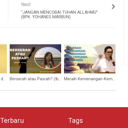
Next
“JANGAN MENCOBAI TUHAN ALLAHMU”
(BPK. YOHANES MARBUN)
Tambahkanlah Terus ke dalam Kehidupan Kita (Ibu Elizabeth Mutiara)
Berserah atau Pasrah? (Ibu. Angelique Handoko)
Meraih Kemenangan-Kemenangan Yang Tertunda (Visi 2026). (Bpk.Petrus Tedy)
 Terbaru
Tags