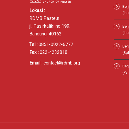
Ber
Lokasi :
(Ibu
RDMB Pasteur
jl. Pasirkaliki no 199.
Ber
(Ibu
Bandung, 40162
Tel :
0851-0922-6777
Ber
Fax :
022-4232818
(Bp
Email :
contact@rdmb.org
Ber
(Ps