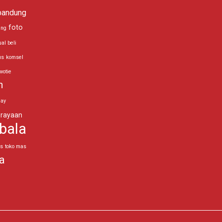
bandung
foto
ing
ual beli
us
komsel
wotie
n
day
rayaan
bala
as
toko mas
a