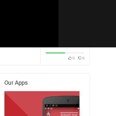
0
0
Konsekuensi Dari Sikap
Konsekuensi Dari
 (Pdm. Dr. Rio
Menunda-nunda (Ps. Isaac
Menunda-nunda (
Gunawan)
Stevanus)
Our Apps