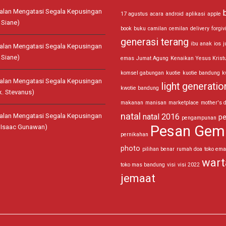
jalan Mengatasi Segala Kepusingan
17 agustus
acara
android
aplikasi
apple
 Siane)
book
buku
camilan
cemilan
delivery
forgiv
generasi terang
ibu anak
ios
j
jalan Mengatasi Segala Kepusingan
 Siane)
emas
Jumat Agung
Kenaikan Yesus Krist
komsel gabungan
kuotie
kuotie bandung
k
jalan Mengatasi Segala Kepusingan
light generatio
kwotie bandung
k. Stevanus)
makanan
manisan
marketplace
mother's 
natal
jalan Mengatasi Segala Kepusingan
natal 2016
pe
pengampunan
Pesan Gem
. Isaac Gunawan)
pernikahan
photo
pilihan benar
rumah doa
toko em
wart
toko mas bandung
visi
visi 2022
jemaat