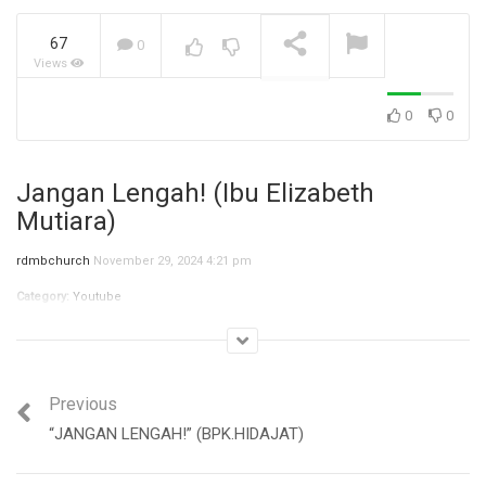
67
0
Views
Jangan Biarkan Masa Lalu
Menentukan Masa
Depanmu (Bpk. Stevanus)
NOW PLAYING
0
0
Jangan Lengah! (Ibu Elizabeth
Mutiara)
rdmbchurch
November 29, 2024 4:21 pm
Category:
Youtube
Previous
“JANGAN LENGAH!” (BPK.HIDAJAT)