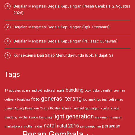
Berjalan Mengatasi Segala Kepusingan (Pesan Gembala, 2 Agustus
2026)
Berjalan Mengatasi Segala Kepusingan (Bpk. Stevanus)
Berjalan Mengatasi Segala Kepusingan (Ps. Isaac Gunawan)
Konsekuensi Dari Sikap Menunda-nunda (Bpk. Hidajat. S)
Tags
bandung
17 agustus
acara
android
aplikasi
apple
book
buku
camilan
cemilan
generasi terang
foto
delivery
forgiving
ibu anak
ios
jual beli emas
Jumat Agung
Kenaikan Yesus Kristus
komsel
komsel gabungan
kuotie
kuotie
light generation
bandung
kwotie
kwotie bandung
makanan
manisan
natal
natal 2016
perayaan
marketplace
mother's day
pengampunan
Pesan Gembala