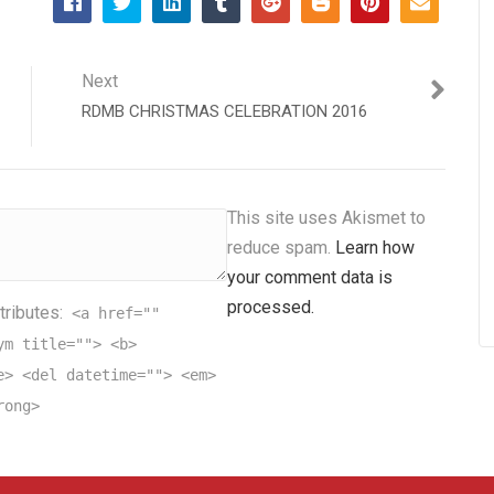
Next
RDMB CHRISTMAS CELEBRATION 2016
This site uses Akismet to
reduce spam.
Learn how
your comment data is
processed.
tributes:
<a href=""
ym title=""> <b>
e> <del datetime=""> <em>
rong>