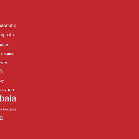
bandung
foto
ing
ual beli
us
komsel
wotie
n
day
rayaan
bala
as
toko mas
a