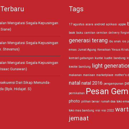
 Terbaru
Tags
jalan Mengatasi Segala Kepusingan
17 agustus
acara
android
aplikasi
apple
 Siane)
book
buku
camilan
cemilan
delivery
forgiv
generasi terang
ibu anak
ios
j
jalan Mengatasi Segala Kepusingan
k. Stevanus)
emas
Jumat Agung
Kenaikan Yesus Krist
komsel gabungan
kuotie
kuotie bandung
k
jalan Mengatasi Segala Kepusingan
light generatio
kwotie bandung
. Isaac Gunawan)
makanan
manisan
marketplace
mother's 
natal
sekuensi Dari Sikap Menunda-
natal 2016
pe
pengampunan
Pesan Gem
a (Bpk. Hidajat. S)
pernikahan
photo
pilihan benar
rumah doa
toko em
wart
toko mas bandung
visi
visi 2022
jemaat