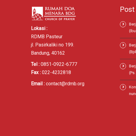
Post
Ber
Lokasi :
(Ibu
RDMB Pasteur
jl. Pasirkaliki no 199.
Ber
(Bp
Bandung, 40162
Tel :
0851-0922-6777
Ber
Fax :
022-4232818
(Ps
Email :
contact@rdmb.org
Kon
nund