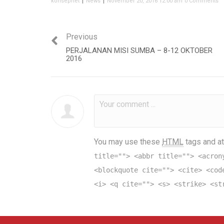
konsepnet
News
November 20, 2016 12:00 am
0 Comments
Previous
PERJALANAN MISI SUMBA – 8-12 OKTOBER
2016
You may use these
HTML
tags and at
title=""> <abbr title=""> <acron
<blockquote cite=""> <cite> <cod
<i> <q cite=""> <s> <strike> <st