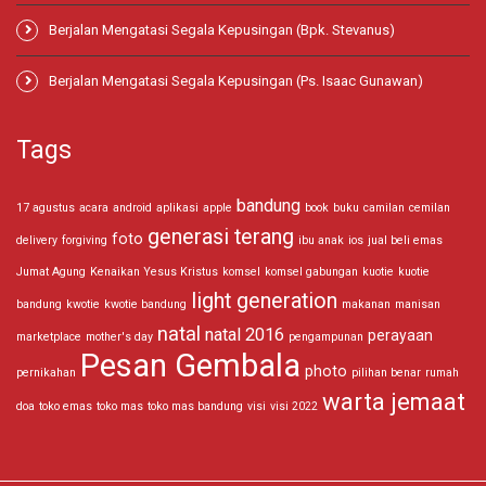
Berjalan Mengatasi Segala Kepusingan (Bpk. Stevanus)
Berjalan Mengatasi Segala Kepusingan (Ps. Isaac Gunawan)
Tags
bandung
17 agustus
acara
android
aplikasi
apple
book
buku
camilan
cemilan
generasi terang
foto
delivery
forgiving
ibu anak
ios
jual beli emas
Jumat Agung
Kenaikan Yesus Kristus
komsel
komsel gabungan
kuotie
kuotie
light generation
bandung
kwotie
kwotie bandung
makanan
manisan
natal
natal 2016
perayaan
marketplace
mother's day
pengampunan
Pesan Gembala
photo
pernikahan
pilihan benar
rumah
warta jemaat
doa
toko emas
toko mas
toko mas bandung
visi
visi 2022