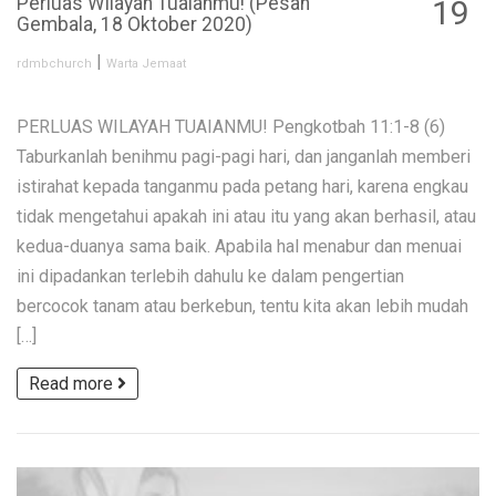
Perluas Wilayah Tuaianmu! (Pesan
19
Gembala, 18 Oktober 2020)
OCT
|
rdmbchurch
Warta Jemaat
PERLUAS WILAYAH TUAIANMU! Pengkotbah 11:1-8 (6)
Taburkanlah benihmu pagi-pagi hari, dan janganlah memberi
istirahat kepada tanganmu pada petang hari, karena engkau
tidak mengetahui apakah ini atau itu yang akan berhasil, atau
kedua-duanya sama baik. Apabila hal menabur dan menuai
ini dipadankan terlebih dahulu ke dalam pengertian
bercocok tanam atau berkebun, tentu kita akan lebih mudah
[…]
Read more