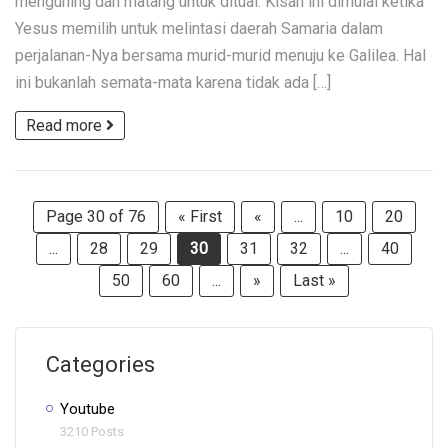
menguning dan matang untuk dituai. Kisah ini dimulai ketika
Yesus memilih untuk melintasi daerah Samaria dalam
perjalanan-Nya bersama murid-murid menuju ke Galilea. Hal
ini bukanlah semata-mata karena tidak ada […]
Read more
Page 30 of 76
« First
«
...
10
20
...
28
29
30
31
32
...
40
50
60
...
»
Last »
Categories
Youtube
3210 Posts