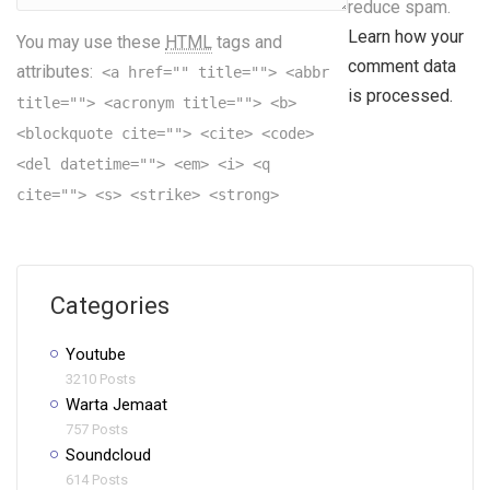
reduce spam.
Learn how your
You may use these
HTML
tags and
comment data
attributes:
<a href="" title=""> <abbr
is processed.
title=""> <acronym title=""> <b>
<blockquote cite=""> <cite> <code>
<del datetime=""> <em> <i> <q
cite=""> <s> <strike> <strong>
Categories
Youtube
3210 Posts
Warta Jemaat
757 Posts
Soundcloud
614 Posts