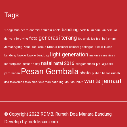
Tags
bandung
17 agustus
acara
android
aplikasi
apple
book
buku
camilan
cemilan
generasi terang
foto
delivery
forgiving
ibu anak
ios
jual beli emas
Jumat Agung
Kenaikan Yesus Kristus
komsel
komsel gabungan
kuotie
kuotie
light generation
bandung
kwotie
kwotie bandung
makanan
manisan
natal
natal 2016
perayaan
marketplace
mother's day
pengampunan
Pesan Gembala
photo
pernikahan
pilihan benar
rumah
warta jemaat
doa
toko emas
toko mas
toko mas bandung
visi
visi 2022
© Copyright 2022 RDMB, Rumah Doa Menara Bandung.
Develop by:
netdesain.com