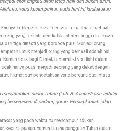
njadi ekor, engkau akan tetap naik dan bukan turun,
Allahmu, yang kusampaikan pada hari ini kaulakukan
ikannya ketika ia menjadi seorang minoritas di sebuah
ya orang yang pernah menduduki jabatan tinggi di sebuah
da dari tiga dinasti yang berbeda pula. Menjadi orang
empatan untuk menjadi orang yang berhasil adalah hal
 Namun tidak bagi Daniel, ia memiliki visi ilahi dalam
 Ia tidak hanya puas menjadi seorang yang dekat dengan
jaran, hikmat dan pengetahuan yang berguna bagi masa
menyuarakan suara Tuhan (Luk. 3: 4 seperti ada tertulis
ng berseru-seru di padang gurun: Persiapkanlah jalan
arakat yang pada waktu itu mencampur adukan
n kepura-puraan, namun ia tahu panggilan Tuhan dalam