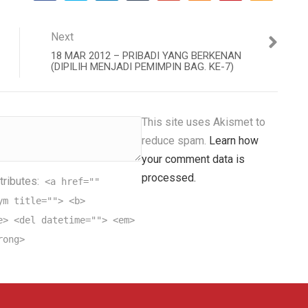
Next
18 MAR 2012 – PRIBADI YANG BERKENAN
(DIPILIH MENJADI PEMIMPIN BAG. KE-7)
This site uses Akismet to
reduce spam.
Learn how
your comment data is
processed.
tributes:
<a href=""
ym title=""> <b>
e> <del datetime=""> <em>
rong>