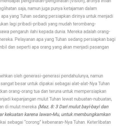
mendapat penglihatan-penglihatan (vision), artinya inilah
nglihatan saja, namun juga punya ketajaman dalam
 apa yang Tuhan sedang persiapkan dirinya untuk menjadi
ukan lagi pribadi-pribadi yang mudah terombang-
awa pengaruh ilahi kepada dunia. Mereka adalah orang-
ri mereka. Pelayanan apa yang Tuhan sedang persiapkan bagi
mbil dan seperti apa orang yang akan menjadi pasangan
remehkan oleh generasi-generasi pendahulunya, namun
sangat besar untuk dipakai sebagai alat-alat-Nya Tuhan
ibatkan orang-orang tua dan teruna untuk mempersiapkan
enjadi kepanjangan mulut Tuhan lewat nubuatan-nubuatan,
kan di mulut mereka
(Maz. 8: 3 Dari mulut bayi-bayi dan
sar kekuatan karena lawan-Mu, untuk membungkamkan
kai sebagai “corong” kebenaran-Nya Tuhan. Keterlibatan