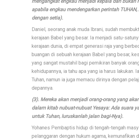
mengangkat engkau menjadi kepala dan bukan me
apabila engkau mendengarkan perintah TUHAN, 
dengan setia).
Daniel, seorang anak muda Ibrani, sudah membukt
kerajaan Babel yang besar. Ia menjadi satu-satun
kerajaan dunia, di empat generasi raja yang berbe
buangan di sebuah kerajaan Babel yang besar, kes
yang sangat mustahil bagi pemikiran banyak orang.
kehidupannya, ia tahu apa yang ia harus lakukan.
Tuhan, namun ia juga memacu dirinya dengan pela
depannya.
(3). Mereka akan menjadi orang-orang yang akan 
dalam kitab nubuat-nubuat Yesaya: Ada suara ya
untuk Tuhan, luruskanlah jalan bagi-Nya).
Yohanes Pembaptis hidup di tengah-tengah masy
pelanggaran dengan hukum agama, kemunafikan da