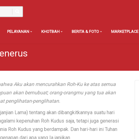
PELAYANAN
KHOTBAH
BERITA & FOTO
MARKETPLACE
Penerus
i, bahwa Aku akan mencurahkan Roh-Ku ke atas semua
mpuan akan bernubuat; orang-orangmu yang tua akan
t penglihatan-penglihatan.
janjian Lama) tentang akan dibangkitkannya suatu hari
galami kepenuhan Roh Kudus saja, tetapi juga generasi
unia Roh Kudus yang berdampak. Dan hari-hari ini Tuhan
napan dari apa yang Ia janjikan.