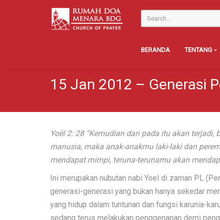
BERANDA
TENTANG
15 Jan 2012 – Generasi 
Yoël 2: 28 “Kemudian dari pada itu akan terjad
manusia, maka anak-anakmu laki-laki dan pere
mendapat mimpi, teruna-terunamu akan mendapa
Ini merupakan nubutan nabi Yoel di zaman PL (Per
generasi-generasi yang bukan hanya sekedar men
yang hidup dalam tuntunan dan fungsi karunia-kar
sedang terus melakukan penggenapan demi pengge