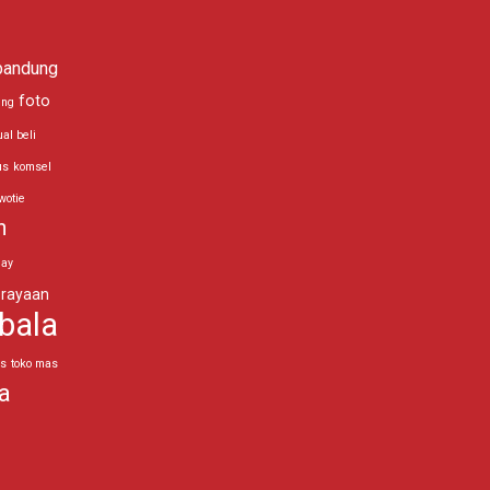
bandung
foto
ing
ual beli
us
komsel
wotie
n
day
rayaan
bala
as
toko mas
a