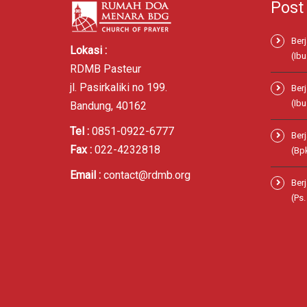
Post
Ber
Lokasi :
(Ibu
RDMB Pasteur
jl. Pasirkaliki no 199.
Ber
(Ibu
Bandung, 40162
Tel :
0851-0922-6777
Ber
Fax :
022-4232818
(Bp
Email :
contact@rdmb.org
Ber
(Ps