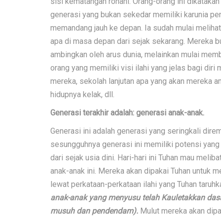
sisi kematangan rohani. Orang-orang ini dikatakan 
generasi yang bukan sekedar memiliki karunia pe
memandang jauh ke depan. Ia sudah mulai melihat
apa di masa depan dari sejak sekarang. Mereka b
ambingkan oleh arus dunia, melainkan mulai memb
orang yang memiliki visi ilahi yang jelas bagi di
mereka, sekolah lanjutan apa yang akan mereka a
hidupnya kelak, dll.
Generasi terakhir adalah: generasi anak-anak.
Generasi ini adalah generasi yang seringkali di
sesungguhnya generasi ini memiliki potensi yang 
dari sejak usia dini. Hari-hari ini Tuhan mau mel
anak-anak ini. Mereka akan dipakai Tuhan untuk m
lewat perkataan-perkataan ilahi yang Tuhan taruh
anak-anak yang menyusu telah Kauletakkan da
musuh dan pendendam).
Mulut mereka akan dipa