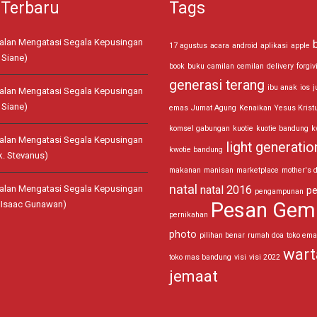
 Terbaru
Tags
jalan Mengatasi Segala Kepusingan
17 agustus
acara
android
aplikasi
apple
 Siane)
book
buku
camilan
cemilan
delivery
forgiv
generasi terang
ibu anak
ios
j
jalan Mengatasi Segala Kepusingan
 Siane)
emas
Jumat Agung
Kenaikan Yesus Krist
komsel gabungan
kuotie
kuotie bandung
k
jalan Mengatasi Segala Kepusingan
light generatio
kwotie bandung
k. Stevanus)
makanan
manisan
marketplace
mother's 
natal
jalan Mengatasi Segala Kepusingan
natal 2016
pe
pengampunan
Pesan Gem
. Isaac Gunawan)
pernikahan
photo
pilihan benar
rumah doa
toko em
wart
toko mas bandung
visi
visi 2022
jemaat