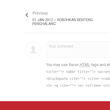
Previous
01 JAN 2012 – ROBOHKAN BENTENG
PENGHALANG
You may use these
HTML
tags and at
title=""> <abbr title=""> <acron
<blockquote cite=""> <cite> <cod
<i> <q cite=""> <s> <strike> <st