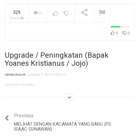
329
0
Views
Jangan Biarkan Masa Lalu,
Menentukan Masa
Depanmu! (Ibu Siane)
NOW PLAYING
0
0
Upgrade / Peningkatan (Bapak
Yoanes Kristianus / Jojo)
rdmbchurch
January 7, 2019 5:29 pm
Category:
Youtube
Previous
MELIHAT DENGAN KACAMATA YANG BARU (PS.
ISAAC GUNAWAN)