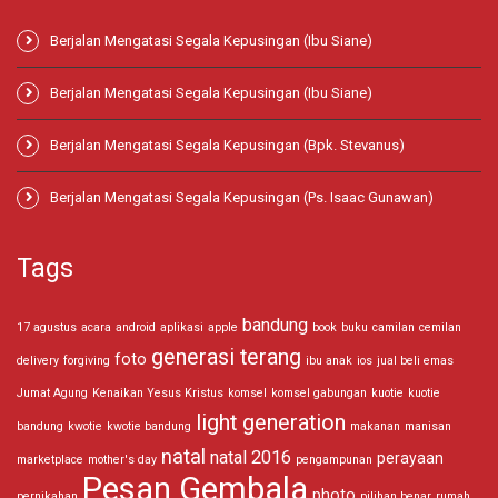
Berjalan Mengatasi Segala Kepusingan (Ibu Siane)
Berjalan Mengatasi Segala Kepusingan (Ibu Siane)
Berjalan Mengatasi Segala Kepusingan (Bpk. Stevanus)
Berjalan Mengatasi Segala Kepusingan (Ps. Isaac Gunawan)
Tags
bandung
17 agustus
acara
android
aplikasi
apple
book
buku
camilan
cemilan
generasi terang
foto
delivery
forgiving
ibu anak
ios
jual beli emas
Jumat Agung
Kenaikan Yesus Kristus
komsel
komsel gabungan
kuotie
kuotie
light generation
bandung
kwotie
kwotie bandung
makanan
manisan
natal
natal 2016
perayaan
marketplace
mother's day
pengampunan
Pesan Gembala
photo
pernikahan
pilihan benar
rumah