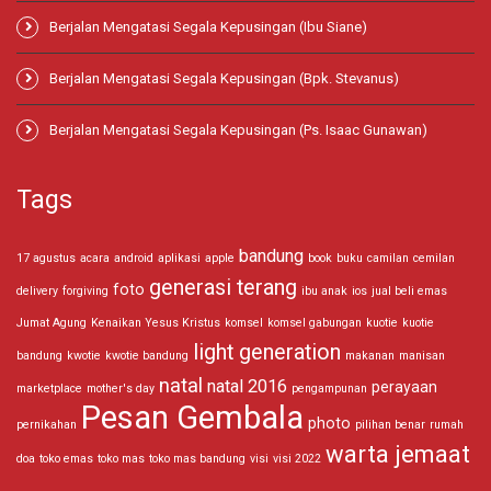
Berjalan Mengatasi Segala Kepusingan (Ibu Siane)
Berjalan Mengatasi Segala Kepusingan (Bpk. Stevanus)
Berjalan Mengatasi Segala Kepusingan (Ps. Isaac Gunawan)
Tags
bandung
17 agustus
acara
android
aplikasi
apple
book
buku
camilan
cemilan
generasi terang
foto
delivery
forgiving
ibu anak
ios
jual beli emas
Jumat Agung
Kenaikan Yesus Kristus
komsel
komsel gabungan
kuotie
kuotie
light generation
bandung
kwotie
kwotie bandung
makanan
manisan
natal
natal 2016
perayaan
marketplace
mother's day
pengampunan
Pesan Gembala
photo
pernikahan
pilihan benar
rumah
warta jemaat
doa
toko emas
toko mas
toko mas bandung
visi
visi 2022