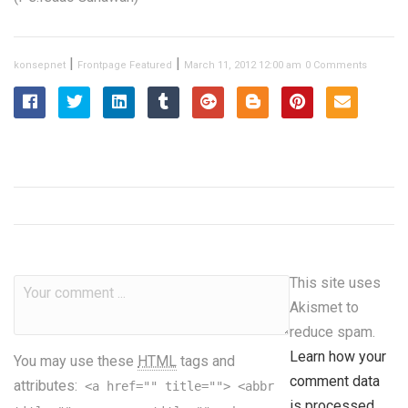
|
|
konsepnet
Frontpage Featured
March 11, 2012 12:00 am
0 Comments
This site uses
Akismet to
reduce spam.
Learn how your
You may use these
HTML
tags and
comment data
attributes:
<a href="" title=""> <abbr
is processed.