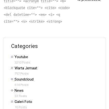
title=""> <acronym title=""> <b>
<blockquote cite=""> <cite> <code>
<del datetime=""> <em> <i> <q
cite=""> <s> <strike> <strong>
Categories
Youtube
3210 Posts
Warta Jemaat
757 Posts
Soundcloud
614 Posts
News
33 Posts
Galeri Foto
10 Posts