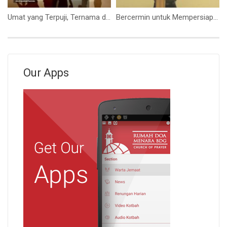
Umat yang Terpuji, Ternama dan Terhormat (Ibu. Angelique Handoko)
Bercermin untuk Mempersiapkan Diri (Ps Isaac Gunawan)
Our Apps