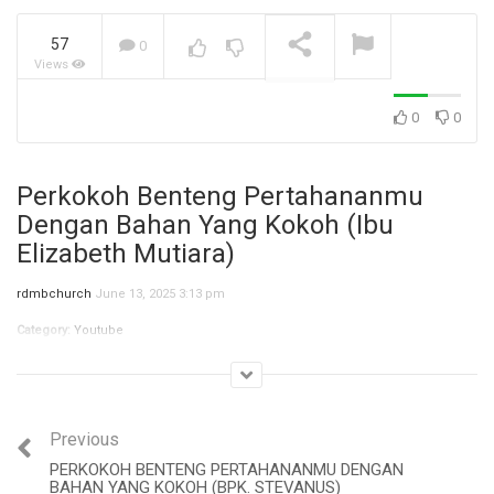
57
0
Views
Jangan Biarkan Masa Lalu,
Menentukan Masa
Depanmu! (Ibu Siane)
NOW PLAYING
0
0
Perkokoh Benteng Pertahananmu
Dengan Bahan Yang Kokoh (Ibu
Elizabeth Mutiara)
rdmbchurch
June 13, 2025 3:13 pm
Category:
Youtube
Previous
PERKOKOH BENTENG PERTAHANANMU DENGAN
BAHAN YANG KOKOH (BPK. STEVANUS)