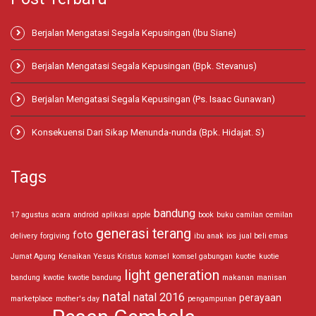
Berjalan Mengatasi Segala Kepusingan (Ibu Siane)
Berjalan Mengatasi Segala Kepusingan (Bpk. Stevanus)
Berjalan Mengatasi Segala Kepusingan (Ps. Isaac Gunawan)
Konsekuensi Dari Sikap Menunda-nunda (Bpk. Hidajat. S)
Tags
bandung
17 agustus
acara
android
aplikasi
apple
book
buku
camilan
cemilan
generasi terang
foto
delivery
forgiving
ibu anak
ios
jual beli emas
Jumat Agung
Kenaikan Yesus Kristus
komsel
komsel gabungan
kuotie
kuotie
light generation
bandung
kwotie
kwotie bandung
makanan
manisan
natal
natal 2016
perayaan
marketplace
mother's day
pengampunan