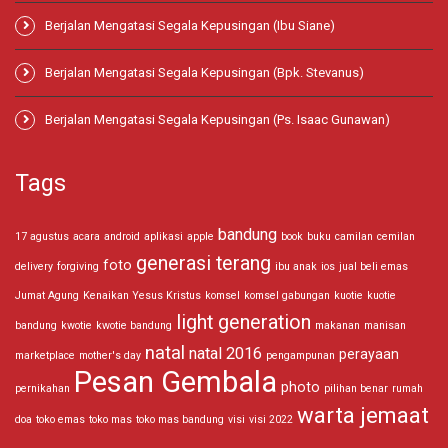
Berjalan Mengatasi Segala Kepusingan (Ibu Siane)
Berjalan Mengatasi Segala Kepusingan (Bpk. Stevanus)
Berjalan Mengatasi Segala Kepusingan (Ps. Isaac Gunawan)
Tags
bandung
17 agustus
acara
android
aplikasi
apple
book
buku
camilan
cemilan
generasi terang
foto
delivery
forgiving
ibu anak
ios
jual beli emas
Jumat Agung
Kenaikan Yesus Kristus
komsel
komsel gabungan
kuotie
kuotie
light generation
bandung
kwotie
kwotie bandung
makanan
manisan
natal
natal 2016
perayaan
marketplace
mother's day
pengampunan
Pesan Gembala
photo
pernikahan
pilihan benar
rumah
warta jemaat
doa
toko emas
toko mas
toko mas bandung
visi
visi 2022