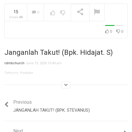
15
0
Views
Jangan Biarkan Masa Lalu,
Menentukan Masa
Depanmu! (Ibu Siane)
NOW PLAYING
0
0
Janganlah Takut! (Bpk. Hidajat. S)
rdmbchurch
June 19, 2026 10:40 am
Category:
Youtube
Previous
JANGANLAH TAKUT! (BPK. STEVANUS)
Next