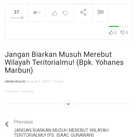
37
0
Views
Jangan Biarkan Masa Lalu,
Menentukan Masa
Depanmu! (Ibu Siane)
NOW PLAYING
0
0
Jangan Biarkan Musuh Merebut
Wilayah Teritorialmu! (Bpk. Yohanes
Marbun)
rdmbchurch
August 5, 2025 1:16 pm
Category:
Youtube
Previous
JANGAN BIARKAN MUSUH MEREBUT WILAYAH
TERITORIALMU! (PS. ISAAC GUNAWAN)