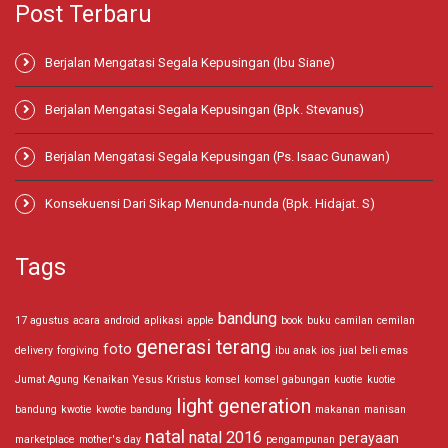
Post Terbaru
Berjalan Mengatasi Segala Kepusingan (Ibu Siane)
Berjalan Mengatasi Segala Kepusingan (Bpk. Stevanus)
Berjalan Mengatasi Segala Kepusingan (Ps. Isaac Gunawan)
Konsekuensi Dari Sikap Menunda-nunda (Bpk. Hidajat. S)
Tags
bandung
17 agustus
acara
android
aplikasi
apple
book
buku
camilan
cemilan
generasi terang
foto
delivery
forgiving
ibu anak
ios
jual beli emas
Jumat Agung
Kenaikan Yesus Kristus
komsel
komsel gabungan
kuotie
kuotie
light generation
bandung
kwotie
kwotie bandung
makanan
manisan
natal
natal 2016
perayaan
marketplace
mother's day
pengampunan