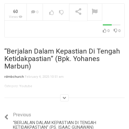
60
0
Views
Jangan Biarkan Masa Lalu,
Menentukan Masa
Depanmu! (Ibu Siane)
NOW PLAYING
0
0
“Berjalan Dalam Kepastian Di Tengah
Ketidakpastian” (Bpk. Yohanes
Marbun)
rdmbchurch
February 4, 2025 10:51 am
Category:
Youtube
Previous
“BERJALAN DALAM KEPASTIAN DI TENGAH
KETIDAKPASTIAN” (PS. ISAAC GUNAWAN)