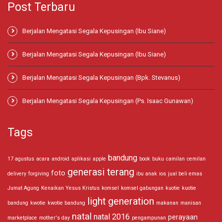
Post Terbaru
Berjalan Mengatasi Segala Kepusingan (Ibu Siane)
Berjalan Mengatasi Segala Kepusingan (Ibu Siane)
Berjalan Mengatasi Segala Kepusingan (Bpk. Stevanus)
Berjalan Mengatasi Segala Kepusingan (Ps. Isaac Gunawan)
Tags
bandung
17 agustus
acara
android
aplikasi
apple
book
buku
camilan
cemilan
generasi terang
foto
delivery
forgiving
ibu anak
ios
jual beli emas
Jumat Agung
Kenaikan Yesus Kristus
komsel
komsel gabungan
kuotie
kuotie
light generation
bandung
kwotie
kwotie bandung
makanan
manisan
natal
natal 2016
perayaan
marketplace
mother's day
pengampunan