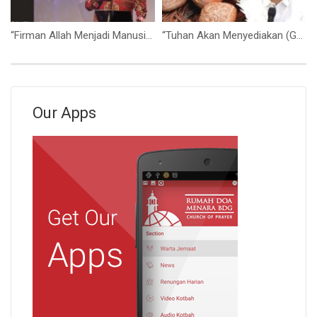
“Firman Allah Menjadi Manusia” (Pdt. Wigan Sugandi)
“Tuhan Akan Menyediakan (God Will Provide)” Bpk. Yohanes Marbun
Our Apps