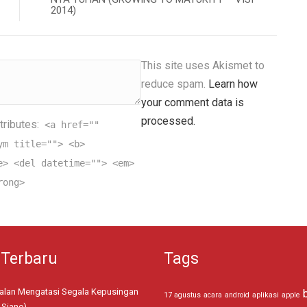
2014)
This site uses Akismet to
reduce spam.
Learn how
your comment data is
processed.
tributes:
<a href=""
ym title=""> <b>
e> <del datetime=""> <em>
rong>
 Terbaru
Tags
jalan Mengatasi Segala Kepusingan
17 agustus
acara
android
aplikasi
apple
 Siane)