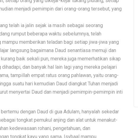
 setiap orang yang dikejar-kejar tukang piutang, setiap
emudian menjadi pemimpin dari orang-orang tersebut, yang
g telah ia jalin sejak ia masih sebagai seorang
dang rumput beberapa waktu sebelumnya, telah
 mampu memberikan teladan bagi setiap jiwa-jiwa yang
elajar langsung bagaimana Daud senantiasa memuji dan
urang baik sekali pun, mereka juga memerhatikan sikap
dihadapi, dan banyak hal lain lagi yang mereka pelajari
 lama, tampillah empat ratus orang pahlawan, yaitu orang-
Hingga suatu hari kemudian Daud diangkat Tuhan menjadi
g turut menyertai Daud dan menjadi pemimpin-pemimpin inti
m bertemu dengan Daud di gua Adulam, hanyalah sekedar
ebagai tongkat pemukul anjing dan alat untuk menakut-
buhan kedewasaan rohani, pengetahuan, dan
ngan tongkat kayu yang sama, Isybaal mampu