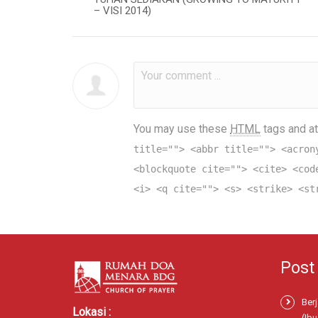
– VISI 2014)
You may use these
HTML
tags and at
title=""> <abbr title=""> <acron
<blockquote cite=""> <cite> <cod
<i> <q cite=""> <s> <strike> <st
Post
Ber
Lokasi :
(Ibu