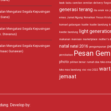
book
buku
camilan
cemilan
delivery
forgiv
generasi terang
ibu anak
ios
j
jalan Mengatasi Segala Kepusingan
 Siane)
emas
Jumat Agung
Kenaikan Yesus Krist
komsel gabungan
kuotie
kuotie bandung
k
jalan Mengatasi Segala Kepusingan
light generatio
kwotie bandung
k. Stevanus)
makanan
manisan
marketplace
mother's 
natal
jalan Mengatasi Segala Kepusingan
natal 2016
pe
pengampunan
Pesan Gem
. Isaac Gunawan)
pernikahan
photo
pilihan benar
rumah doa
toko em
wart
toko mas bandung
visi
visi 2022
jemaat
ung. Develop by: