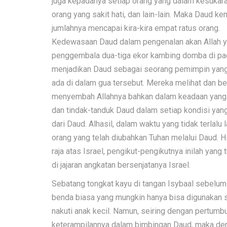
juga kepadanya setiap orang yang dalam kesukaran,
orang yang sakit hati, dan lain-lain. Maka Daud k
jumlahnya mencapai kira-kira empat ratus orang.
Kedewasaan Daud dalam pengenalan akan Allah yan
penggembala dua-tiga ekor kambing domba di pa
menjadikan Daud sebagai seorang pemimpin yang
ada di dalam gua tersebut. Mereka melihat dan b
menyembah Allahnya bahkan dalam keadaan yang k
dan tindak-tanduk Daud dalam setiap kondisi yang 
dari Daud. Alhasil, dalam waktu yang tidak terlalu
orang yang telah diubahkan Tuhan melalui Daud. 
raja atas Israel, pengikut-pengikutnya inilah yan
di jajaran angkatan bersenjatanya Israel.
Sebatang tongkat kayu di tangan Isybaal sebelu
benda biasa yang mungkin hanya bisa digunakan s
nakuti anak kecil. Namun, seiring dengan pertum
keterampilannya dalam bimbingan Daud, maka de