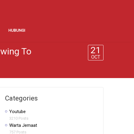
HUBUNGI
21
owing To
OCT
Categories
Youtube
3210 Posts
Warta Jemaat
757 Posts