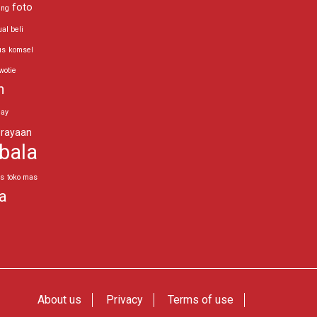
foto
ing
ual beli
us
komsel
wotie
n
day
rayaan
bala
as
toko mas
a
About us
Privacy
Terms of use