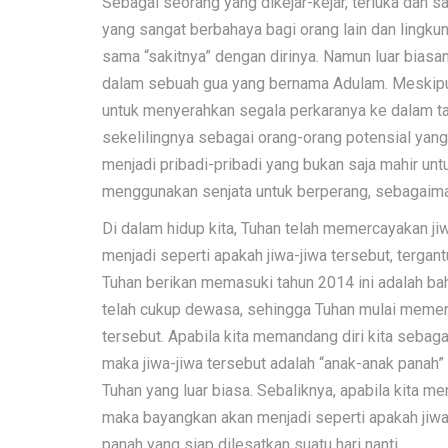
Sebagai seorang yang dikejar-kejar, terluka dan s
yang sangat berbahaya bagi orang lain dan lingku
sama “sakitnya” dengan dirinya. Namun luar bias
dalam sebuah gua yang bernama Adulam. Meskipu
untuk menyerahkan segala perkaranya ke dalam tan
sekelilingnya sebagai orang-orang potensial yang 
menjadi pribadi-pribadi yang bukan saja mahir u
menggunakan senjata untuk berperang, sebagaiman
Di dalam hidup kita, Tuhan telah memercayakan ji
menjadi seperti apakah jiwa-jiwa tersebut, tergan
Tuhan berikan memasuki tahun 2014 ini adalah ba
telah cukup dewasa, sehingga Tuhan mulai memerc
tersebut. Apabila kita memandang diri kita seba
maka jiwa-jiwa tersebut adalah “anak-anak panah” 
Tuhan yang luar biasa. Sebaliknya, apabila kita m
maka bayangkan akan menjadi seperti apakah jiwa
panah yang siap dilesatkan suatu hari nanti.