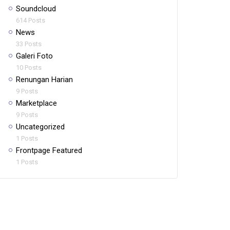
Soundcloud
614 Posts
News
33 Posts
Galeri Foto
10 Posts
Renungan Harian
9 Posts
Marketplace
9 Posts
Uncategorized
1 Posts
Frontpage Featured
1 Posts