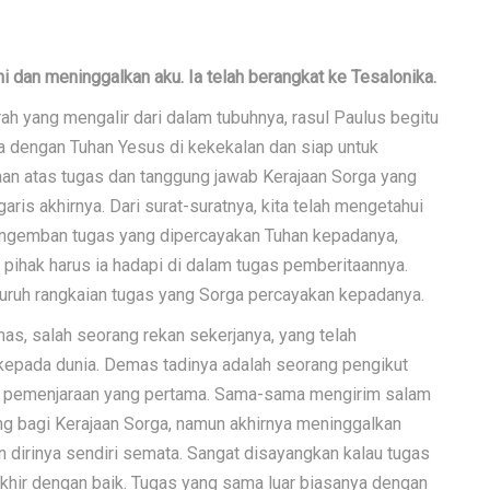
i dan meninggalkan aku. Ia telah berangkat ke Tesalonika.
rah yang mengalir dari dalam tubuhnya, rasul Paulus begitu
a dengan Tuhan Yesus di kekekalan dan siap untuk
n atas tugas dan tanggung jawab Kerajaan Sorga yang
ris akhirnya. Dari surat-suratnya, kita telah mengetahui
engemban tugas yang dipercayakan Tuhan kepadanya,
 pihak harus ia hadapi di dalam tugas pemberitaannya.
luruh rangkaian tugas yang Sorga percayakan kepadanya.
as, salah seorang rekan sekerjanya, yang telah
kepada dunia. Demas tadinya adalah seorang pengikut
u pemenjaraan yang pertama. Sama-sama mengirim salam
uang bagi Kerajaan Sorga, namun akhirnya meninggalkan
 dirinya sendiri semata. Sangat disayangkan kalau tugas
akhir dengan baik. Tugas yang sama luar biasanya dengan