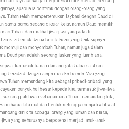
akit hati, Isybaal sangat berpotensi untuk menjadi seorang
ngannya, apabila ia bertemu dengan orang-orang yang
anya, Tuhan telah mempertemukan Isybaal dengan Daud di
n sama-sama sedang dikejar-kejar, namun Daud memilih
gan Tuhan, dan melihat jiwa-jiwa yang ada di
harus ia bentuk dan ia beri teladan yang baik supaya
ntuk memuji dan menyembah Tuhan, namun juga dalam
a Daud pun adalah seorang laskar yang luar biasa.
wa-jiwa, termasuk teman dan anggota keluarga. Akan
tung berada di tangan siapa mereka berada. Visi yang
hwa Tuhan memandang kita sebagai pribadi-pribadi yang
ayakan banyak hal besar kepada kita, termasuk jiwa-jiwa
gai seorang pahlawan sebagaimana Tuhan memandang kita,
yang harus kita raut dan bentuk sehingga menjadi alat-alat
emandang diri kita sebagai orang yang lemah dan biasa,
-jiwa yang seharusnya berpotensi menjadi anak-anak