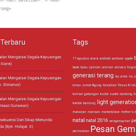
e> <del datetime=""> <em>
rong>
 Terbaru
Tags
jalan Mengatasi Segala Kepusingan
17 agustus
acara
android
aplikasi
apple
 Siane)
book
buku
camilan
cemilan
delivery
forgiv
generasi terang
ibu anak
ios
j
jalan Mengatasi Segala Kepusingan
k. Stevanus)
emas
Jumat Agung
Kenaikan Yesus Krist
komsel gabungan
kuotie
kuotie bandung
k
jalan Mengatasi Segala Kepusingan
light generatio
kwotie bandung
. Isaac Gunawan)
makanan
manisan
marketplace
mother's 
natal
sekuensi Dari Sikap Menunda-
natal 2016
pe
pengampunan
Pesan Gem
a (Bpk. Hidajat. S)
pernikahan