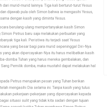
dari murid-murid lainnya. Tiga kali berturut-turut Yesus
an dijawab pula oleh Simon bahwa ia mengasihi Yesus,
 sama dengan kasih yang diminta Yesus.
secara berulang-ulang mempertanyakan kasih Simon
g Simon Petrus baru saja melakukan perbuatan yang
anyak tiga kali. Peristiwa itu terjadi saat Yesus
encana yang besar bagi para murid sepeninggal Diri-Nya
as yang akan dipercayakan-Nya itu harus melibatkan kasih
domba-domba Tuhan yang harus mereka gembalakan, dan
 Sang Pemilik domba, maka mustahil dapat melakukan hal
kepada Petrus merupakan pesan yang Tuhan berikan
elah mengasihi Dia selama ini. Tanpa kasih yang tulus
elakukan pekerjaan-pekerjaan yang dipercayakan kepada
gai situasi sulit yang tidak kita sadari dengan tujuan
a. Sama seperti ketika Tuhan membawa Simon Petrus