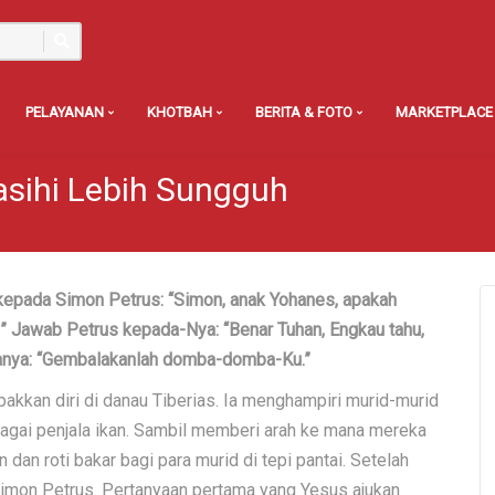
PELAYANAN
KHOTBAH
BERITA & FOTO
MARKETPLACE
sihi Lebih Sungguh
epada Simon Petrus: “Simon, anak Yohanes, apakah
?” Jawab Petrus kepada-Nya: “Benar Tuhan, Engkau tahu,
anya: “Gembalakanlah domba-domba-Ku.”
akkan diri di danau Tiberias. Ia menghampiri murid-murid
bagai penjala ikan. Sambil memberi arah ke mana mereka
an roti bakar bagi para murid di tepi pantai. Setelah
Simon Petrus. Pertanyaan pertama yang Yesus ajukan