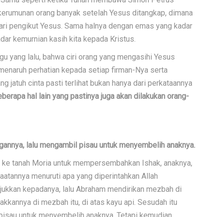
h kerumunan orang banyak setelah Yesus ditangkap, dimana
 dari pengikut Yesus. Sama halnya dengan emas yang kadar
dar kemurnian kasih kita kepada Kristus.
gu yang lalu, bahwa ciri orang yang mengasihi Yesus
menaruh perhatian kepada setiap firman-Nya serta
jatuh cinta pasti terlihat bukan hanya dari perkataannya
beberapa hal lain yang pastinya juga akan dilakukan orang-
gannya, lalu mengambil pisau untuk menyembelih anaknya.
i ke tanah Moria untuk mempersembahkan Ishak, anaknya,
atannya menuruti apa yang diperintahkan Allah
njukkan kepadanya, lalu Abraham mendirikan mezbah di
takkannya di mezbah itu, di atas kayu api. Sesudah itu
pisau untuk menyembelih anaknya. Tetapi kemudian