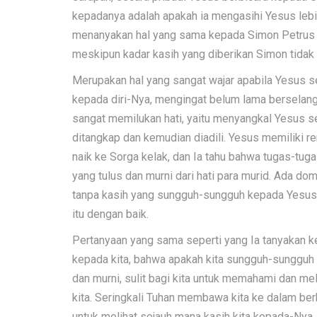
kepadanya adalah apakah ia mengasihi Yesus lebih 
menanyakan hal yang sama kepada Simon Petrus d
meskipun kadar kasih yang diberikan Simon tidak
Merupakan hal yang sangat wajar apabila Yesus 
kepada diri-Nya, mengingat belum lama berselan
sangat memilukan hati, yaitu menyangkal Yesus seb
ditangkap dan kemudian diadili. Yesus memiliki r
naik ke Sorga kelak, dan Ia tahu bahwa tugas-tug
yang tulus dan murni dari hati para murid. Ada 
tanpa kasih yang sungguh-sungguh kepada Yesus
itu dengan baik.
Pertanyaan yang sama seperti yang Ia tanyakan 
kepada kita, bahwa apakah kita sungguh-sungguh t
dan murni, sulit bagi kita untuk memahami dan m
kita. Seringkali Tuhan membawa kita ke dalam berba
untuk melihat sejauh mana kasih kita kepada-Ny