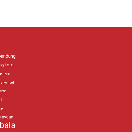
bandung
foto
ing
ual beli
us
komsel
wotie
n
day
rayaan
bala