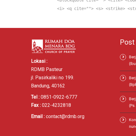
<blockquote cite=""> <cite> <cod
<i> <q cite=""> <s> <strike> <st
Post
Ber
Lokasi :
(Ibu
RDMB Pasteur
jl. Pasirkaliki no 199.
Ber
(Bp
Bandung, 40162
Tel :
0851-0922-6777
Ber
Fax :
022-4232818
(Ps
Email :
contact@rdmb.org
Kon
nund