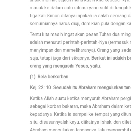
masuk ke dalam satu situasi yang sulit di tenga
tiga kali Simon ditanyai apakah ia salah seorang
kemurniannya harus diuji, demikian pula dengan ka
Tentu kita masih ingat akan pesan Tuhan dua ming
adalah menuruti perintah-perintah-Nya (termasuk 
menyimpan dan memeliharanya). Orang yang sedang 
saja, tetapi juga dari sikapnya.
Berikut ini adalah 
orang yang mengasihi Yesus, yaitu:
(1). Rela berkorban
Kej. 22: 10 Sesudah itu Abraham mengulurkan tan
Ketika Allah suatu ketika menyuruh Abraham perg
sebagai korban bakaran, maka Abraham dalam keta
kepadanya. Ketika ia sampai ke tempat yang ditu
situ, disusunnyalah kayu, diikatnya Ishak, dan dile
Abraham mengulurkan tangannya, lalu mengambil 