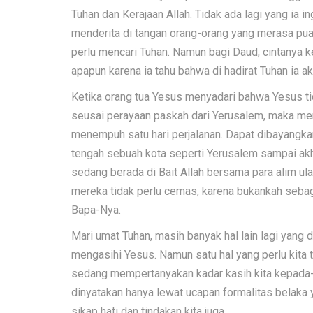
Tuhan dan Kerajaan Allah. Tidak ada lagi yang ia i
menderita di tangan orang-orang yang merasa pu
perlu mencari Tuhan. Namun bagi Daud, cintanya 
apapun karena ia tahu bahwa di hadirat Tuhan ia
Ketika orang tua Yesus menyadari bahwa Yesus t
seusai perayaan paskah dari Yerusalem, maka m
menempuh satu hari perjalanan. Dapat dibayangkan
tengah sebuah kota seperti Yerusalem sampai ak
sedang berada di Bait Allah bersama para alim u
mereka tidak perlu cemas, karena bukankah sebag
Bapa-Nya.
Mari umat Tuhan, masih banyak hal lain lagi yang d
mengasihi Yesus. Namun satu hal yang perlu kita ta
sedang mempertanyakan kadar kasih kita kepada-N
dinyatakan hanya lewat ucapan formalitas belaka y
sikap hati dan tindakan kita juga.