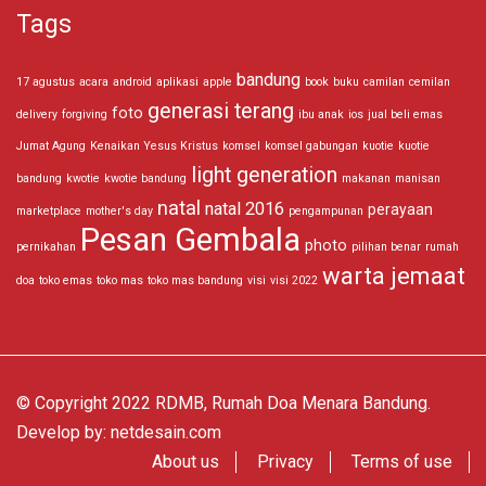
Tags
bandung
17 agustus
acara
android
aplikasi
apple
book
buku
camilan
cemilan
generasi terang
foto
delivery
forgiving
ibu anak
ios
jual beli emas
Jumat Agung
Kenaikan Yesus Kristus
komsel
komsel gabungan
kuotie
kuotie
light generation
bandung
kwotie
kwotie bandung
makanan
manisan
natal
natal 2016
perayaan
marketplace
mother's day
pengampunan
Pesan Gembala
photo
pernikahan
pilihan benar
rumah
warta jemaat
doa
toko emas
toko mas
toko mas bandung
visi
visi 2022
© Copyright 2022 RDMB, Rumah Doa Menara Bandung.
Develop by:
netdesain.com
About us
Privacy
Terms of use