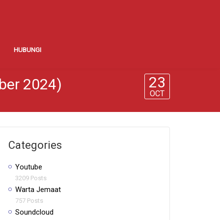
HUBUNGI
23
ber 2024)
OCT
Categories
Youtube
3209 Posts
Warta Jemaat
757 Posts
Soundcloud