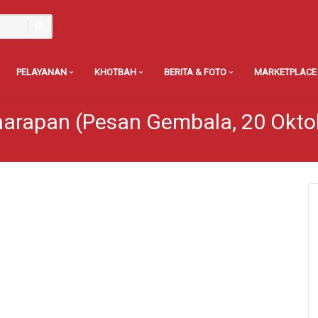
PELAYANAN
KHOTBAH
BERITA & FOTO
MARKETPLACE
arapan (Pesan Gembala, 20 Okto