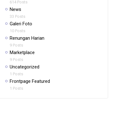
614 Posts
News
33 Posts
Galeri Foto
10 Posts
Renungan Harian
9 Posts
Marketplace
9 Posts
Uncategorized
1 Posts
Frontpage Featured
1 Posts