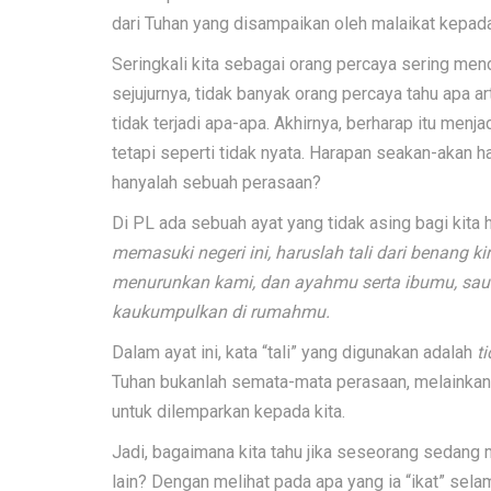
dari Tuhan yang disampaikan oleh malaikat kepad
Seringkali kita sebagai orang percaya sering men
sejujurnya, tidak banyak orang percaya tahu apa ar
tidak terjadi apa-apa. Akhirnya, berharap itu men
tetapi seperti tidak nyata. Harapan seakan-akan
hanyalah sebuah perasaan?
Di PL ada sebuah ayat yang tidak asing bagi kita har
memasuki negeri ini, haruslah tali dari benang k
menurunkan kami, dan ayahmu serta ibumu, sau
kaukumpulkan di rumahmu.
Dalam ayat ini, kata “tali” yang digunakan adalah
t
Tuhan bukanlah semata-mata perasaan, melainkan 
untuk dilemparkan kepada kita.
Jadi, bagaimana kita tahu jika seseorang sedang
lain? Dengan melihat pada apa yang ia “ikat” se