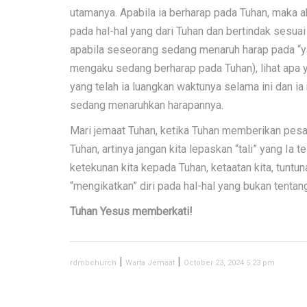
utamanya. Apabila ia berharap pada Tuhan, maka a
pada hal-hal yang dari Tuhan dan bertindak sesuai
apabila seseorang sedang menaruh harap pada “ya
mengaku sedang berharap pada Tuhan), lihat apa y
yang telah ia luangkan waktunya selama ini dan i
sedang menaruhkan harapannya.
Mari jemaat Tuhan, ketika Tuhan memberikan pesan
Tuhan, artinya jangan kita lepaskan “tali” yang Ia
ketekunan kita kepada Tuhan, ketaatan kita, tuntun
“mengikatkan” diri pada hal-hal yang bukan tentan
Tuhan Yesus memberkati!
|
|
rdmbchurch
Warta Jemaat
October 23, 2024 5:23 pm