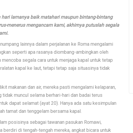
a hari lamanya baik matahari maupun bintang-bintang
terus-menerus mengancam kami, akhirnya putuslah segala
ami.
enumpang lainnya dalam perjalanan ke Roma mengalami
angkan seperti apa rasanya diombang-ambingkan oleh
h mencoba segala cara untuk menjaga kapal untuk tetap
tan kapal ke laut, tetapi tetap saja situasinya tidak
ikit makanan dan air, mereka pasti mengalami kelaparan,
g tidak muncul selama berhari-hari dan badai terus
tuk dapat selamat (ayat 20). Hanya ada satu kesimpulan
lah tamat dan tenggelam bersama kapal.
dalam posisinya sebagai tawanan pasukan Romawi,
ia berdiri di tengah-tengah mereka, angkat bicara untuk