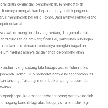
orangpun kehilangan pengharapan. Ia mengatakan
di sisinya mengatakan kepada dirinya untuk jangan ia
harus menghadap kaisar di Roma. Jadi artinya,semua orang
jadi selamat.
a saat ini, mungkin ada yang sedang bergumul untuk
n terobosan dalam karir, finansial, pemulihan hubungan,
, dan lain-lain, dimana kondisinya mungkin bagaikan
 belum melihat adanya tanda-tanda gelombang akan
n keadaan yang sedang kita hadapi, pesan Tuhan jelas
engharapan. Roma 5:3-5 mencatat bahwa kesengsaraan itu
n tahan uji. Tahan uji menimbulkan pengharapan, dan
ewakan.
rkepanjangan, kelemahan terbesar orang percaya adalah
megang kendali lagi atas hidupnya, Tuhan tidak lagi