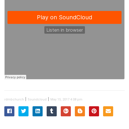
|
|
rdmbchurch
Soundcloud
May 15, 2017 4:08 pm