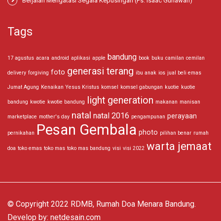
Berjalan Mengatasi Segala Kepusingan (Ps. Isaac Gunawan)
Tags
bandung
17 agustus
acara
android
aplikasi
apple
book
buku
camilan
cemilan
generasi terang
foto
delivery
forgiving
ibu anak
ios
jual beli emas
Jumat Agung
Kenaikan Yesus Kristus
komsel
komsel gabungan
kuotie
kuotie
light generation
bandung
kwotie
kwotie bandung
makanan
manisan
natal
natal 2016
perayaan
marketplace
mother's day
pengampunan
Pesan Gembala
photo
pernikahan
pilihan benar
rumah
warta jemaat
doa
toko emas
toko mas
toko mas bandung
visi
visi 2022
© Copyright 2022 RDMB, Rumah Doa Menara Bandung.
Develop by:
netdesain.com