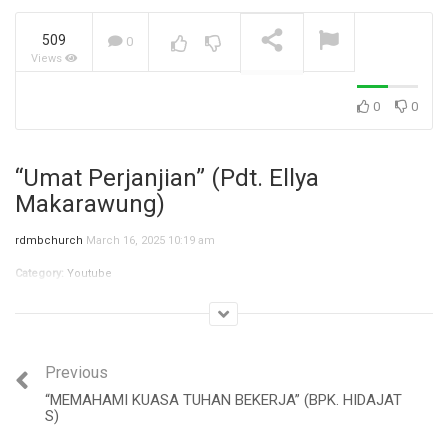
509
0
Views
Jangan Biarkan Masa Lalu,
Menentukan Masa
Depanmu! (Ibu Siane)
NOW PLAYING
0
0
“Umat Perjanjian” (Pdt. Ellya
Makarawung)
rdmbchurch
March 16, 2025 10:19 am
Category:
Youtube
Previous
“MEMAHAMI KUASA TUHAN BEKERJA” (BPK. HIDAJAT
S)