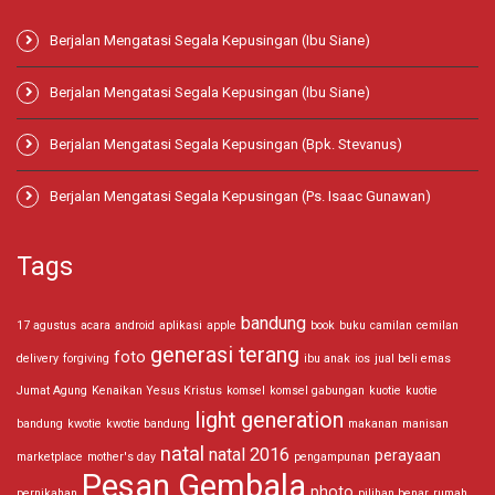
Berjalan Mengatasi Segala Kepusingan (Ibu Siane)
Berjalan Mengatasi Segala Kepusingan (Ibu Siane)
Berjalan Mengatasi Segala Kepusingan (Bpk. Stevanus)
Berjalan Mengatasi Segala Kepusingan (Ps. Isaac Gunawan)
Tags
bandung
17 agustus
acara
android
aplikasi
apple
book
buku
camilan
cemilan
generasi terang
foto
delivery
forgiving
ibu anak
ios
jual beli emas
Jumat Agung
Kenaikan Yesus Kristus
komsel
komsel gabungan
kuotie
kuotie
light generation
bandung
kwotie
kwotie bandung
makanan
manisan
natal
natal 2016
perayaan
marketplace
mother's day
pengampunan
Pesan Gembala
photo
pernikahan
pilihan benar
rumah