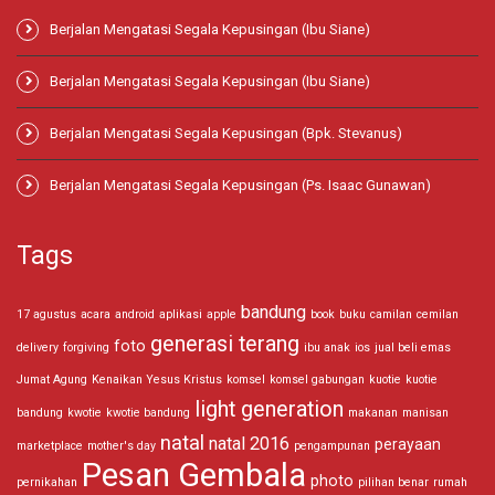
Berjalan Mengatasi Segala Kepusingan (Ibu Siane)
Berjalan Mengatasi Segala Kepusingan (Ibu Siane)
Berjalan Mengatasi Segala Kepusingan (Bpk. Stevanus)
Berjalan Mengatasi Segala Kepusingan (Ps. Isaac Gunawan)
Tags
bandung
17 agustus
acara
android
aplikasi
apple
book
buku
camilan
cemilan
generasi terang
foto
delivery
forgiving
ibu anak
ios
jual beli emas
Jumat Agung
Kenaikan Yesus Kristus
komsel
komsel gabungan
kuotie
kuotie
light generation
bandung
kwotie
kwotie bandung
makanan
manisan
natal
natal 2016
perayaan
marketplace
mother's day
pengampunan
Pesan Gembala
photo
pernikahan
pilihan benar
rumah