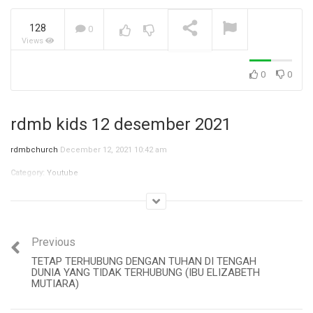
128
0
Views
Jangan Biarkan Masa Lalu,
Menentukan Masa
Depanmu! (Ibu Siane)
NOW PLAYING
0
0
rdmb kids 12 desember 2021
rdmbchurch
December 12, 2021 10:42 am
Category:
Youtube
Previous
TETAP TERHUBUNG DENGAN TUHAN DI TENGAH
DUNIA YANG TIDAK TERHUBUNG (IBU ELIZABETH
MUTIARA)